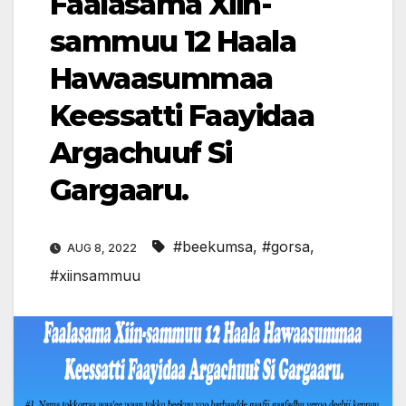
Faalasama Xiin-
sammuu 12 Haala
Hawaasummaa
Keessatti Faayidaa
Argachuuf Si
Gargaaru.
#beekumsa
,
#gorsa
,
AUG 8, 2022
#xiinsammuu