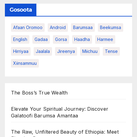
Gosoota
Afaan Oromoo
Android
Barumsaa
Beekumsa
English
Gadaa
Gorsa
Haadha
Harmee
Hirriyaa
Jaalala
Jireenya
Miichuu
Tense
Xiinsammuu
The Boss’s True Wealth
Elevate Your Spiritual Journey: Discover
Galatoofi Barumsa Amantaa
The Raw, Unfiltered Beauty of Ethiopia: Meet