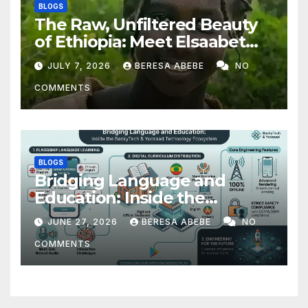
BLOGS
The Raw, Unfiltered Beauty
of Ethiopia: Meet Elsaabet
Dastaa
JULY 7, 2026
BERESA ABEBE
NO
COMMENTS
BLOGS
Bridging Language and
Education: Inside the
BeckyTech & Yoosaad
JUNE 27, 2026
BERESA ABEBE
NO
Technology Ecosystem
COMMENTS