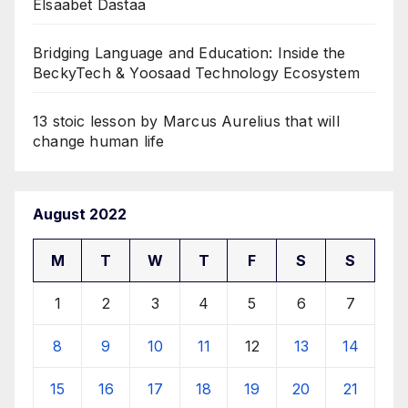
Elsaabet Dastaa
Bridging Language and Education: Inside the
BeckyTech & Yoosaad Technology Ecosystem
13 stoic lesson by Marcus Aurelius that will
change human life
August 2022
M
T
W
T
F
S
S
1
2
3
4
5
6
7
8
9
10
11
12
13
14
15
16
17
18
19
20
21