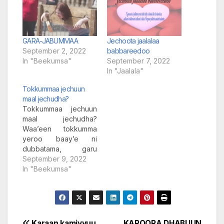
GARA-JABUMMAA
Jechoota jaalalaa
September 2, 2022
babbareedoo
In "Beekumsa"
September 7, 2022
In "Jaalala"
Tokkummaa jechuun
maal jechudha?
Tokkummaa jechuun
maal jechudha?
Waa’een tokkumma
yeroo baay’e ni
dubbatama, garu
hojiitti hin hiikamu
September 9, 2022
maaliif? Sababiwwan
In "Beekumsa"
gurguddoo akka
kanaa gadiitti kaasuuf
ni yaala:- 1. Hiika
tokkummaa sirritti
beeku dhabuu 2.
Karaan kamiyyuu
KAROORA DHABUUN