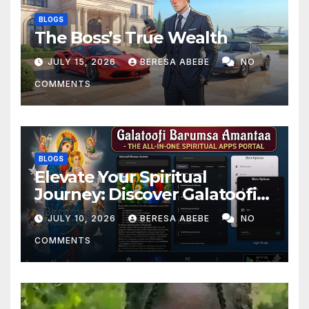
BLOGS
The Boss’s True Wealth
JULY 15, 2026
BERESA ABEBE
NO
COMMENTS
BLOGS
Elevate Your Spiritual
Journey: Discover Galatoofi
Barumsa Amantaa
JULY 10, 2026
BERESA ABEBE
NO
COMMENTS