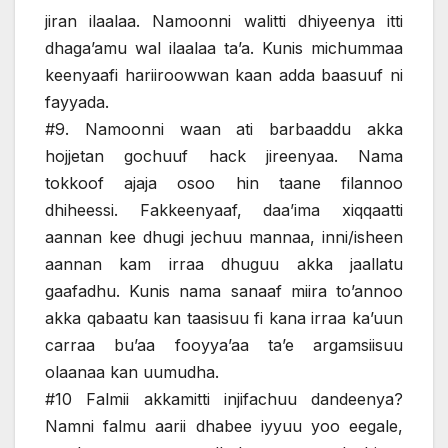
jiran ilaalaa. Namoonni walitti dhiyeenya itti
dhaga’amu wal ilaalaa ta’a. Kunis michummaa
keenyaafi hariiroowwan kaan adda baasuuf ni
fayyada.
#9. Namoonni waan ati barbaaddu akka
hojjetan gochuuf hack jireenyaa. Nama
tokkoof ajaja osoo hin taane filannoo
dhiheessi. Fakkeenyaaf, daa’ima xiqqaatti
aannan kee dhugi jechuu mannaa, inni/isheen
aannan kam irraa dhuguu akka jaallatu
gaafadhu. Kunis nama sanaaf miira to’annoo
akka qabaatu kan taasisuu fi kana irraa ka’uun
carraa bu’aa fooyya’aa ta’e argamsiisuu
olaanaa kan uumudha.
#10 Falmii akkamitti injifachuu dandeenya?
Namni falmu aarii dhabee iyyuu yoo eegale,