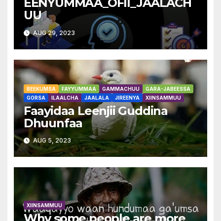
EENYUMMAA_OFII_JAALACH
UU
AUG 29, 2023
BEEKUMSA
FAYYUMMAA
GAMMACHUU
GARA-JABEESSA
GORSA
ILAALCHA
JAALALA
JIREENYA
XIINSAMMUU
Faayidaa Leenjii Guddina
Dhuunfaa
AUG 5, 2023
XIINSAMMUU
Why some people are more