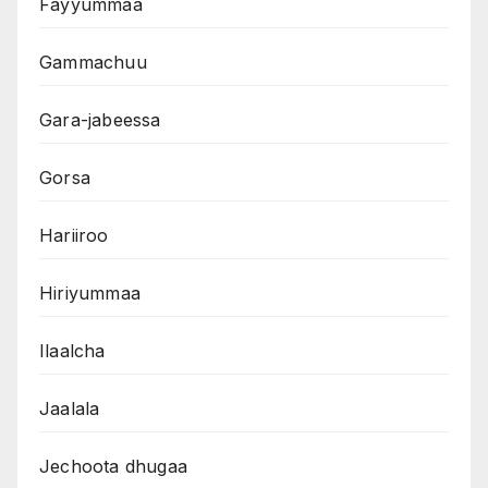
Fayyummaa
Gammachuu
Gara-jabeessa
Gorsa
Hariiroo
Hiriyummaa
Ilaalcha
Jaalala
Jechoota dhugaa