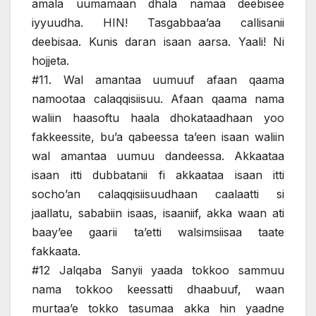
amala uumamaan dhala namaa deebisee
iyyuudha. HIN! Tasgabbaa’aa callisanii
deebisaa. Kunis daran isaan aarsa. Yaali! Ni
hojjeta.
#11. Wal amantaa uumuuf afaan qaama
namootaa calaqqisiisuu. Afaan qaama nama
waliin haasoftu haala dhokataadhaan yoo
fakkeessite, bu’a qabeessa ta’een isaan waliin
wal amantaa uumuu dandeessa. Akkaataa
isaan itti dubbatanii fi akkaataa isaan itti
socho’an calaqqisiisuudhaan caalaatti si
jaallatu, sababiin isaas, isaaniif, akka waan ati
baay’ee gaarii ta’etti walsimsiisaa taate
fakkaata.
#12 Jalqaba Sanyii yaada tokkoo sammuu
nama tokkoo keessatti dhaabuuf, waan
murtaa’e tokko tasumaa akka hin yaadne