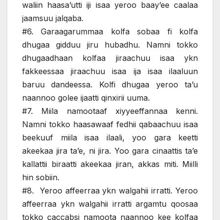
waliin haasaʼutti iji isaa yeroo baayʼee caalaa
jaamsuu jalqaba.
#6. Garaagarummaa kolfa sobaa fi kolfa
dhugaa gidduu jiru hubadhu. Namni tokko
dhugaadhaan kolfaa jiraachuu isaa ykn
fakkeessaa jiraachuu isaa ija isaa ilaaluun
baruu dandeessa. Kolfi dhugaa yeroo ta’u
naannoo golee ijaatti qinxirii uuma.
#7. Miila namootaaf xiyyeeffannaa kenni.
Namni tokko haasawaaf fedhii qabaachuu isaa
beekuuf miila isaa ilaali, yoo gara keetti
akeekaa jira ta’e, ni jira. Yoo gara cinaattis ta’e
kallattii biraatti akeekaa jiran, akkas miti. Miilli
hin sobiin.
#8. Yeroo affeerraa ykn walgahii irratti. Yeroo
affeerraa ykn walgahii irratti argamtu qoosaa
tokko caccabsi namoota naannoo kee kolfaa