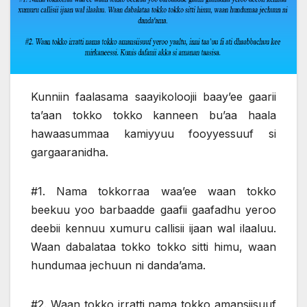
Kunniin faalasama saayikoloojii baay’ee gaarii
ta’aan tokko tokko kanneen bu’aa haala
hawaasummaa kamiyyuu fooyyessuuf si
gargaaranidha.
#1. Nama tokkorraa waa’ee waan tokko
beekuu yoo barbaadde gaafii gaafadhu yeroo
deebii kennuu xumuru callisii ijaan wal ilaaluu.
Waan dabalataa tokko tokko sitti himu, waan
hundumaa jechuun ni danda’ama.
#2. Waan tokko irratti nama tokko amansiisuuf