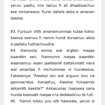
yeroo yaaltu, inni taa’uu fi ati dhaabbachuu
kee mirkaneessi. Kunis dafanii akka si amanan
taasisa.
#3. Furtuun ofitti amanamummaa kutaa tokko
keessa seenuu fi namni hundi duraanuu akka
si jaallatu fudhachuudha.
#4. Namoota amma wal argitan maqaa
isaaniitiin eeri. Namoonni maqaa isaaniitiin
waamamuu waan jaallataniif battalumatti miira
wal amantaa fi michummaa ni hundeessa.
Fakkeenya: “Aleeksii siin wal arguun koo na
gammachiise. Kanaafuu, Aleeksii Yohaannis
akkamitti beekta?” Akkasumas haasawa sana
hunda keessatti maqaa irra deddeebi’uu itti fufi.
#5. Namni tokko yoo sitti hawwate, yeroo si