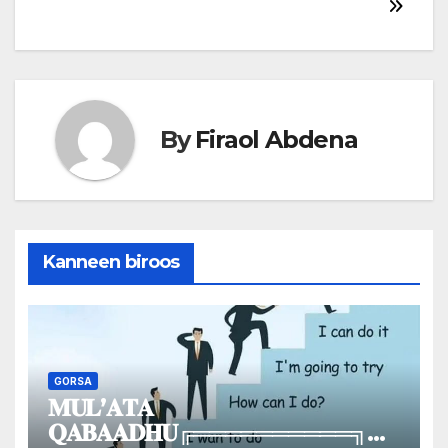
tarkaanfachuu…
navigation
By
Firaol Abdena
Kanneen biroos
GORSA
𝐌𝐔𝐋’𝐀𝐓𝐀
𝐐𝐀𝐁𝐀𝐀𝐃𝐇𝐔╔══════════╗║