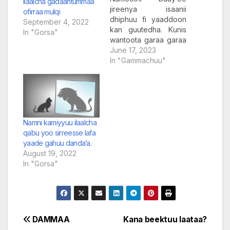
Ilaalcha gadaantummaa
jireenya isaanii
ofirraa mulqi
dhiphuu fi yaaddoon
September 4, 2022
kan guutedha. Kunis
In "Gorsa"
wantoota garaa garaa
irraanu mudaachu
June 17, 2023
danda’a isaanis
In "Gammachuu"
kannenn akka
jireenya keenyaa
keessatti dhiphuu
naquu , jireenyaa
keenyaa irraatti
gungumuu, jireenyaa
Namni kamiyyuu ilaalcha
keenyaa irraatti
qabu yoo sirreesse lafa
baay’ee yaaduu,
yaade gahuu danda’a.
eeyyeen garuu
August 19, 2022
jechuu, dursitee
In "Gorsa"
sammuu kee
amansiisuu, yaadota
dhibaa’ummaa
jireenya keenya
keessaatti madisiisu,
Post
DAMMAA
Kana beektuu laataa?
gara fuulduraatti