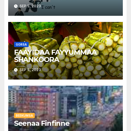
𝐌𝐮𝐥’𝐚𝐭𝐚 | 𝐕𝐢𝐬𝐢𝐨𝐧
SEP 5, 2023
║╚══════════╝
GORSA
FAAYIDAA FAYYUMMAA
SHANKOORA
SEP 5, 2023
BEEKUMSA
Seenaa Finfinne