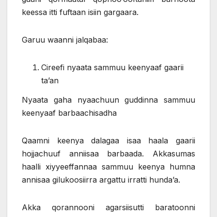
keessa itti fuftaan isiin gargaara.
Garuu waanni jalqabaa:
Cireefi nyaata sammuu keenyaaf gaarii
ta’an
Nyaata gaha nyaachuun guddinna sammuu
keenyaaf barbaachisadha
Qaamni keenya dalagaa isaa haala gaarii
hojjachuuf anniisaa barbaada. Akkasumas
haalli xiyyeeffannaa sammuu keenya humna
annisaa gilukoosiirra argattu irratti hunda’a.
Akka qorannooni agarsiisutti baratoonni