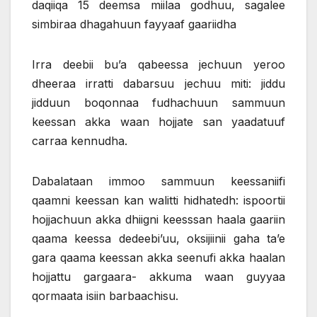
daqiiqa 15 deemsa miilaa godhuu, sagalee
simbiraa dhagahuun fayyaaf gaariidha
Irra deebii bu’a qabeessa jechuun yeroo
dheeraa irratti dabarsuu jechuu miti: jiddu
jidduun boqonnaa fudhachuun sammuun
keessan akka waan hojjate san yaadatuuf
carraa kennudha.
Dabalataan immoo sammuun keessaniifi
qaamni keessan kan walitti hidhatedh: ispoortii
hojjachuun akka dhiigni keesssan haala gaariin
qaama keessa dedeebi’uu, oksijiinii gaha ta’e
gara qaama keessan akka seenufi akka haalan
hojjattu gargaara- akkuma waan guyyaa
qormaata isiin barbaachisu.