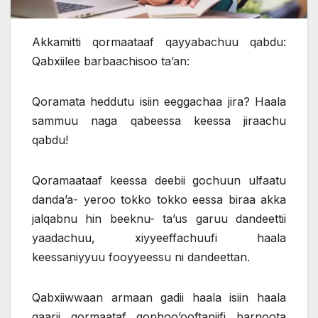
Akkamitti qormaataaf qayyabachuu qabdu:
Qabxiilee barbaachisoo ta’an:
Qoramata heddutu isiin eeggachaa jira? Haala
sammuu naga qabeessa keessa jiraachu
qabdu!
Qoramaataaf keessa deebii gochuun ulfaatu
danda’a- yeroo tokko tokko eessa biraa akka
jalqabnu hin beeknu- ta’us garuu dandeettii
yaadachuu, xiyyeeffachuufi haala
keessaniyyuu fooyyeessu ni dandeettan.
Qabxiiwwaan armaan gadii haala isiin haala
gaarii qormaataf qophoo’ooftaniifi barnoota