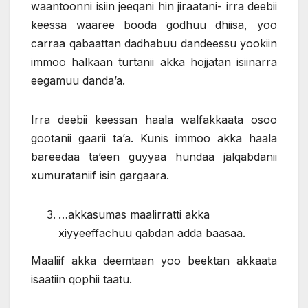
waantoonni isiin jeeqani hin jiraatani- irra deebii
keessa waaree booda godhuu dhiisa, yoo
carraa qabaattan dadhabuu dandeessu yookiin
immoo halkaan turtanii akka hojjatan isiinarra
eegamuu danda’a.
Irra deebii keessan haala walfakkaata osoo
gootanii gaarii ta’a. Kunis immoo akka haala
bareedaa ta’een guyyaa hundaa jalqabdanii
xumurataniif isin gargaara.
…akkasumas maalirratti akka
xiyyeeffachuu qabdan adda baasaa.
Maaliif akka deemtaan yoo beektan akkaata
isaatiin qophii taatu.