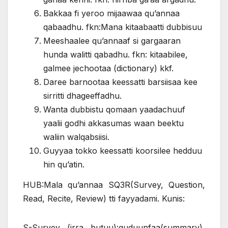
Bakkaa fi yeroo mijaawaa qu’annaa
qabaadhu. fkn:Mana kitaabaatti dubbisuu
Meeshaalee qu’annaaf si gargaaran
hunda walitti qabadhu. fkn: kitaabilee,
galmee jechootaa (dictionary) kkf.
Daree barnootaa keessatti barsiisaa kee
sirritti dhageeffadhu.
Wanta dubbistu qomaan yaadachuuf
yaalii godhi akkasumas waan beektu
waliin walqabsiisi.
Guyyaa tokko keessatti koorsilee hedduu
hin qu’atin.
HUB:Mala qu’annaa SQ3R(Survey, Question,
Read, Recite, Review) tti fayyadami. Kunis:
S-Survey (irra butuu):guduunfaa(summary),