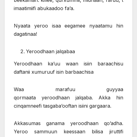
beekaman: killee, qurxummii, midhaan, rafuu, t
imaatimiifi abukaadoo fa’a.
Nyaata yeroo isaa eegamee nyaatamu hin
dagatinaa!
Yeroodhaan jalqabaa
Yeroodhaan ka’uu waan isiin baraachisu
daftanii xumuruuf isin barbaachisa
Waa marafuu guyyaa
qormaata yeroodhaan jalqaba. Akka hin
cinqamneefi tasgaba’ooftan isiini gargaara.
Akkasumas ganama yeroodhaan qo’adha.
Yeroo sammuun keessaan bilisa jiruttifi