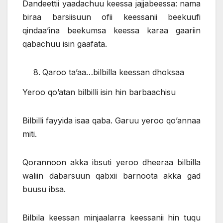
Dandeettii yaadachuu keessa jajjabeessa: nama
biraa barsiisuun ofii keessanii beekuufi
qindaa’ina beekumsa keessa karaa gaariin
qabachuu isin gaafata.
Qaroo ta’aa…bilbilla keessan dhoksaa
Yeroo qo’atan bilbilli isin hin barbaachisu
Bilbilli fayyida isaa qaba. Garuu yeroo qo’annaa
miti.
Qorannoon akka ibsuti yeroo dheeraa bilbilla
waliin dabarsuun qabxii barnoota akka gad
buusu ibsa.
Bilbila keessan minjaalarra keessanii hin tuqu