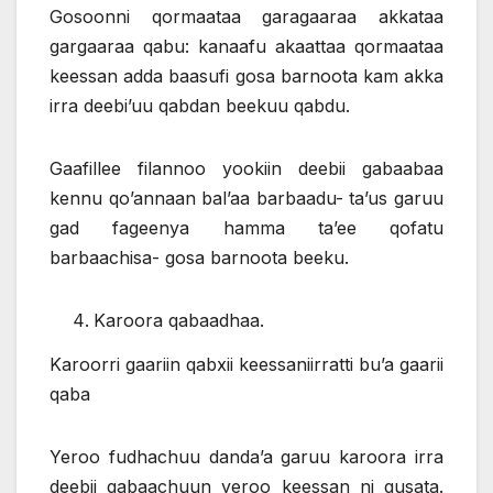
Gosoonni qormaataa garagaaraa akkataa
gargaaraa qabu: kanaafu akaattaa qormaataa
keessan adda baasufi gosa barnoota kam akka
irra deebi’uu qabdan beekuu qabdu.
Gaafillee filannoo yookiin deebii gabaabaa
kennu qo’annaan bal’aa barbaadu- ta’us garuu
gad fageenya hamma ta’ee qofatu
barbaachisa- gosa barnoota beeku.
Karoora qabaadhaa.
Karoorri gaariin qabxii keessaniirratti bu’a gaarii
qaba
Yeroo fudhachuu danda’a garuu karoora irra
deebii qabaachuun yeroo keessan ni qusata.