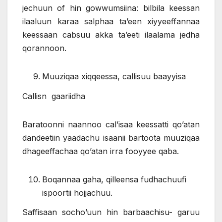
jechuun of hin gowwumsiina: bilbila keessan
ilaaluun karaa salphaa ta’een xiyyeeffannaa
keessaan cabsuu akka ta’eeti ilaalama jedha
qorannoon.
Muuziqaa xiqqeessa, callisuu baayyisa
Callisn gaariidha
Baratoonni naannoo cal’isaa keessatti qo’atan
dandeetiin yaadachu isaanii bartoota muuziqaa
dhageeffachaa qo’atan irra fooyyee qaba.
Boqannaa gaha, qilleensa fudhachuufi
ispoortii hojjachuu.
Saffisaan socho’uun hin barbaachisu- garuu