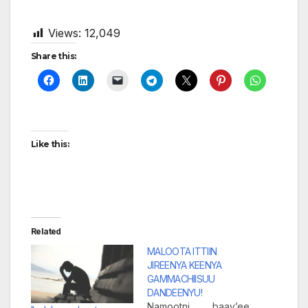
Views:
12,049
Share this:
Like this:
Related
MALOOTA ITTIIN
JIREENYA KEENYA
GAMMACHIISUU
DANDEENYU!
Namootni baay’ee