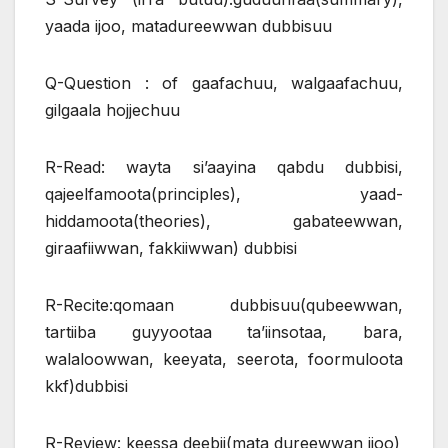
yaada ijoo, matadureewwan dubbisuu
Q-Question : of gaafachuu, walgaafachuu,
gilgaala hojjechuu
R-Read: wayta si’aayina qabdu dubbisi,
qajeelfamoota(principles), yaad-
hiddamoota(theories), gabateewwan,
giraafiiwwan, fakkiiwwan) dubbisi
R-Recite:qomaan dubbisuu(qubeewwan,
tartiiba guyyootaa ta’iinsotaa, bara,
walaloowwan, keeyata, seerota, foormuloota
kkf)dubbisi
R-Review: keessa deebii(mata dureewwan ijoo)