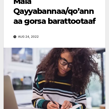
Mala
Qayyabannaa/qo’ann
aa gorsa barattootaaf
AUG 24, 2022