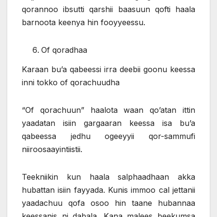
qorannoo ibsutti qarshii baasuun qofti haala
barnoota keenya hin fooyyeessu.
Of qoradhaa
Karaan bu’a qabeessi irra deebii goonu keessa
inni tokko of qorachuudha
“Of qorachuun” haalota waan qo’atan ittin
yaadatan isiin gargaaran keessa isa bu’a
qabeessa jedhu ogeeyyii qor-sammufi
niiroosaayintiistii.
Teekniikin kun haala salphaadhaan akka
hubattan isiin fayyada. Kunis immoo cal jettanii
yaadachuu qofa osoo hin taane hubannaa
keessanis ni dabala. Kana malees beekumsa