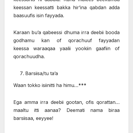
keessan keessatti bakka hir’ina qabdan adda
baasuufis isin fayyada.
Karaan bu’a qabeessi dhuma irra deebii booda
godhamu kan of qorachuuf fayyadan
keessa waraaqaa yaalii yookiin gaafiin of
qorachuudha.
Barsiisa/tu ta’a
Waan tokko isiinitti ha himu…***
Ega amma irra deebii gootan, ofis qorattan…
maaltu itti aanaa? Deemati nama biraa
barsiisaa, eeyyee!