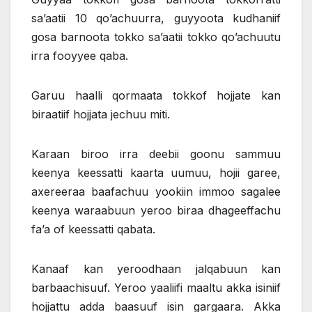
sa’aatii 10 qo’achuurra, guyyoota kudhaniif
gosa barnoota tokko sa’aatii tokko qo’achuutu
irra fooyyee qaba.
Garuu haalli qormaata tokkof hojjate kan
biraatiif hojjata jechuu miti.
Karaan biroo irra deebii goonu sammuu
keenya keessatti kaarta uumuu, hojii garee,
axereeraa baafachuu yookiin immoo sagalee
keenya waraabuun yeroo biraa dhageeffachu
fa’a of keessatti qabata.
Kanaaf kan yeroodhaan jalqabuun kan
barbaachisuuf. Yeroo yaaliifi maaltu akka isiniif
hojjattu adda baasuuf isin gargaara. Akka