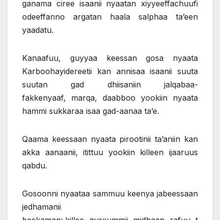
ganama ciree isaanii nyaatan xiyyeeffachuufi
odeeffanno argatan haala salphaa ta’een
yaadatu.
Kanaafuu, guyyaa keessan gosa nyaata
Karboohayidereetii kan annisaa isaanii suuta
suutan gad dhiisaniin jalqabaa-
fakkenyaaf, marqa, daabboo yookiin nyaata
hammi sukkaraa isaa gad-aanaa ta’e.
Qaama keessaan nyaata pirootinii ta’aniin kan
akka aanaanii, itittuu yookiin killeen ijaaruus
qabdu.
Gosoonni nyaataa sammuu keenya jabeessaan
jedhamanii