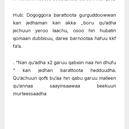
Hub: Dogoggora barattoota gurguddoowwan
kan jedhaman kan akka _boru qu’adha
jechuun yeroo laachu, osoo hin hubatin
qomaan dubbisuu, daree barnootaa hafuu kkf
fa’a.
. “Nan qu’adha x2 garuu qabxiin naa hin dhufu
” kan jedhan barattoota hedduudha.
Qu’achuun qofti bu’aa hin qabu garuu malleen
qu’annaa saayinsaawaa beekuun
murteessaadha