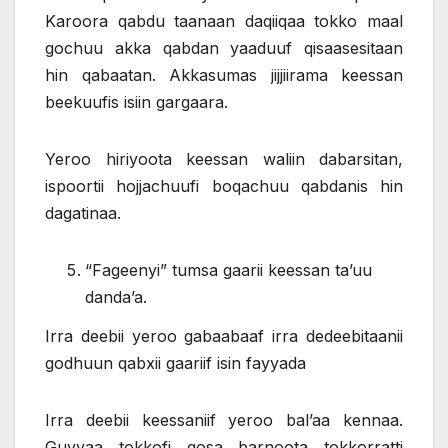
Karoora qabdu taanaan daqiiqaa tokko maal
gochuu akka qabdan yaaduuf qisaasesitaan
hin qabaatan. Akkasumas jijjiirama keessan
beekuufis isiin gargaara.
Yeroo hiriyoota keessan waliin dabarsitan,
ispoortii hojjachuufi boqachuu qabdanis hin
dagatinaa.
“Fageenyi” tumsa gaarii keessan ta’uu
danda’a.
Irra deebii yeroo gabaabaaf irra dedeebitaanii
godhuun qabxii gaariif isin fayyada
Irra deebii keessaniif yeroo bal’aa kennaa.
Guyyaa tokkofi gosa barnoota tokkorratti