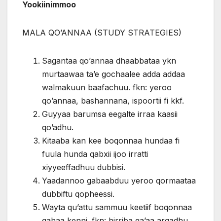
Yookiinimmoo
MALA QO’ANNAA (STUDY STRATEGIES)
Sagantaa qo’annaa dhaabbataa ykn
murtaawaa ta’e gochaalee adda addaa
walmakuun baafachuu. fkn: yeroo
qo’annaa, bashannana, ispoortii fi kkf.
Guyyaa barumsa eegalte irraa kaasii
qo’adhu.
Kitaaba kan kee boqonnaa hundaa fi
fuula hunda qabxii ijoo irratti
xiyyeeffadhuu dubbisi.
Yaadannoo gabaabduu yeroo qormaataa
dubbiftu qopheessi.
Wayta qu’attu sammuu keetiif boqonnaa
gahaa kenni. fkn: hirriba ga’aa argadhu.