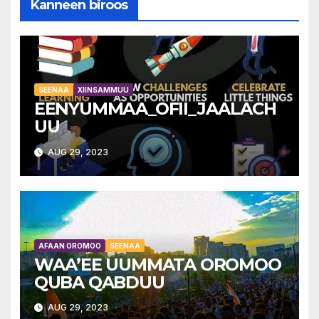
Kanneen biroos
SEENAA
XIINSAMMUU
EENYUMMAA_OFII_JAALACH
UU
AUG 29, 2023
AFAAN OROMOO
SEENAA
WAA’EE UUMMATA OROMOO
QUBA QABDUU
AUG 29, 2023