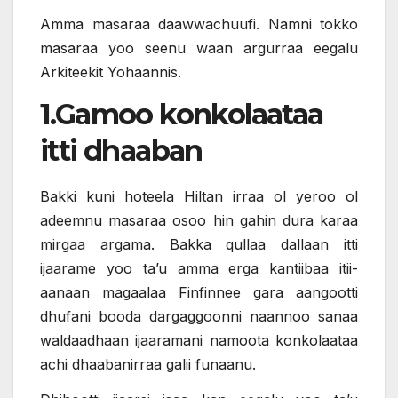
Amma masaraa daawwachuufi. Namni tokko
masaraa yoo seenu waan argurraa eegalu
Arkiteekit Yohaannis.
1.Gamoo konkolaataa
itti dhaaban
Bakki kuni hoteela Hiltan irraa ol yeroo ol
adeemnu masaraa osoo hin gahin dura karaa
mirgaa argama. Bakka qullaa dallaan itti
ijaarame yoo ta’u amma erga kantiibaa itii-
aanaan magaalaa Finfinnee gara aangootti
dhufani booda dargaggoonni naannoo sanaa
waldaadhaan ijaaramani namoota konkolaataa
achi dhaabanirraa galii funaanu.