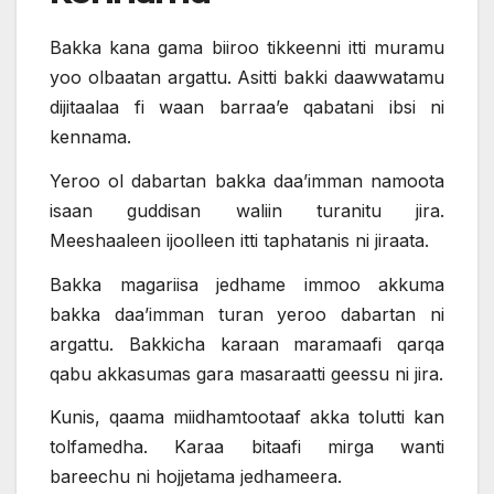
Bakka kana gama biiroo tikkeenni itti muramu
yoo olbaatan argattu. Asitti bakki daawwatamu
dijitaalaa fi waan barraa’e qabatani ibsi ni
kennama.
Yeroo ol dabartan bakka daa’imman namoota
isaan guddisan waliin turanitu jira.
Meeshaaleen ijoolleen itti taphatanis ni jiraata.
Bakka magariisa jedhame immoo akkuma
bakka daa’imman turan yeroo dabartan ni
argattu. Bakkicha karaan maramaafi qarqa
qabu akkasumas gara masaraatti geessu ni jira.
Kunis, qaama miidhamtootaaf akka tolutti kan
tolfamedha. Karaa bitaafi mirga wanti
bareechu ni hojjetama jedhameera.