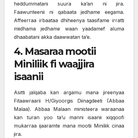
heddummatani suura ka’an ni jira.
Faawunteenii ni qabaata jedhame eegama.
Affeerraa irbaataa dhiheenya taasifame irratti
miidhama jedhame waan yaadamef aluma
dhaabatani akka daawwatan ta’e.
4. Masaraa mootii
Miniliik fi waajjira
isaanii
Asitti jalqaba kan argamu mana jireenyaa
Fitaawraarii H/Giyoorgis Diinagdeeti (Abbaa
Malaa). Abbaa Malaan ministeera waraanaa
kan turan yoo ta’u manni isaanii xiqqoofi
mukarraa ijaaramte mana mootii Miniliik cinaa
jira.