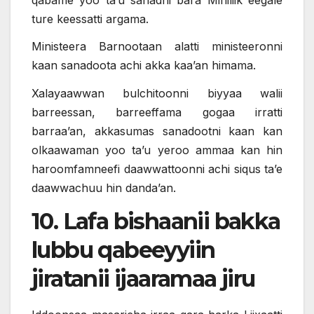
ture keessatti argama.
Ministeera Barnootaan alatti ministeeronni
kaan sanadoota achi akka kaa’an himama.
Xalayaawwan bulchitoonni biyyaa walii
barreessan, barreeffama gogaa irratti
barraa’an, akkasumas sanadootni kaan kan
olkaawaman yoo ta’u yeroo ammaa kan hin
haroomfamneefi daawwattoonni achi siqus ta’e
daawwachuu hin danda’an.
10. Lafa bishaanii bakka
lubbu qabeeyyiin
jiratanii ijaaramaa jiru