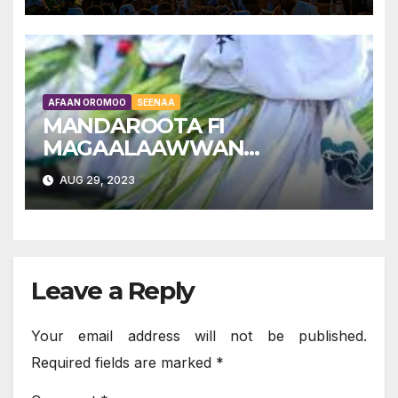
AFAAN OROMOO
SEENAA
MANDAROOTA FI
MAGAALAAWWAN
OROMIYAA – OROMIAN
AUG 29, 2023
TOWNS AND CITIES:
Kutaa Lammaffaa
Leave a Reply
Your email address will not be published.
Required fields are marked
*