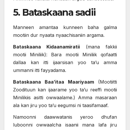
5. Bataskaana sadii
Manneen amantaa kunneen baha galma
mootiin dur nyaata nyaachisaniin argama.
Bataskaana Kidaanamiratii
(mana fakkii
mootii Miniliik): Bara mootii Miniliik qofaatti
dallaa kan itti ijaarsisan yoo ta’u amma
ummanni itti fayyadama.
Bataskaana Baa’itaa Maariyaam
(Mootiitti
Zoodituun kan ijaarame yoo ta’u reeffi mootii
Minilikiis asitti owwaalame.) Amma masaraan
ala kan jiru yoo ta’u eegumsi ni taasifamaaf.
Namoonni daawwatanis yeroo dhufan
luboonni owwaalcha isaanii mana lafa jiru