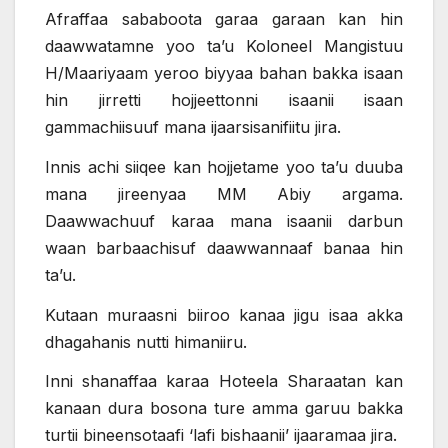
Afraffaa sababoota garaa garaan kan hin
daawwatamne yoo ta’u Koloneel Mangistuu
H/Maariyaam yeroo biyyaa bahan bakka isaan
hin jirretti hojjeettonni isaanii isaan
gammachiisuuf mana ijaarsisanifiitu jira.
Innis achi siiqee kan hojjetame yoo ta’u duuba
mana jireenyaa MM Abiy argama.
Daawwachuuf karaa mana isaanii darbun
waan barbaachisuf daawwannaaf banaa hin
ta’u.
Kutaan muraasni biiroo kanaa jigu isaa akka
dhagahanis nutti himaniiru.
Inni shanaffaa karaa Hoteela Sharaatan kan
kanaan dura bosona ture amma garuu bakka
turtii bineensotaafi ‘lafi bishaanii’ ijaaramaa jira.