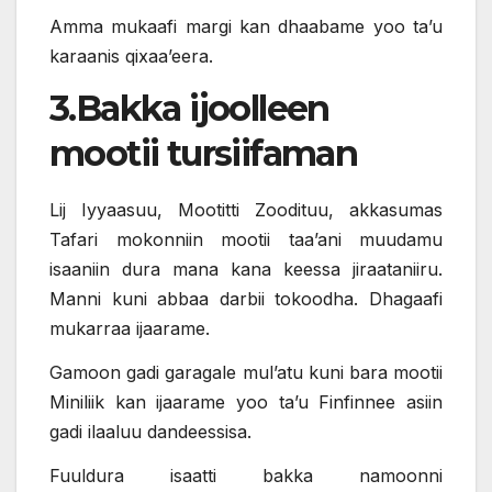
Amma mukaafi margi kan dhaabame yoo ta’u
karaanis qixaa’eera.
3.Bakka ijoolleen
mootii tursiifaman
Lij Iyyaasuu, Mootitti Zoodituu, akkasumas
Tafari mokonniin mootii taa’ani muudamu
isaaniin dura mana kana keessa jiraataniiru.
Manni kuni abbaa darbii tokoodha. Dhagaafi
mukarraa ijaarame.
Gamoon gadi garagale mul’atu kuni bara mootii
Miniliik kan ijaarame yoo ta’u Finfinnee asiin
gadi ilaaluu dandeessisa.
Fuuldura isaatti bakka namoonni