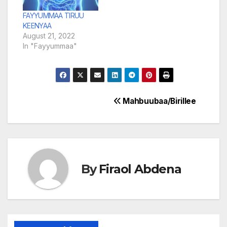
FAYYUMMAA TIRUU
KEENYAA
August 21, 2022
In "Fayyummaa"
Post
Mahbuubaa/Birillee
navigation
By
Firaol Abdena