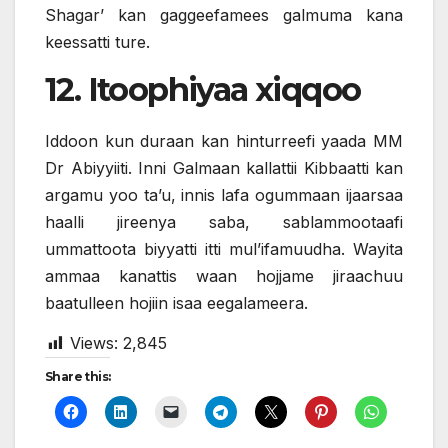
Shagar’ kan gaggeefamees galmuma kana
keessatti ture.
12. Itoophiyaa xiqqoo
Iddoon kun duraan kan hinturreefi yaada MM
Dr Abiyyiiti. Inni Galmaan kallattii Kibbaatti kan
argamu yoo ta’u, innis lafa ogummaan ijaarsaa
haalli jireenya saba, sablammootaafi
ummattoota biyyatti itti mul’ifamuudha. Wayita
ammaa kanattis waan hojjame jiraachuu
baatulleen hojiin isaa eegalameera.
Views:
2,845
Share this: