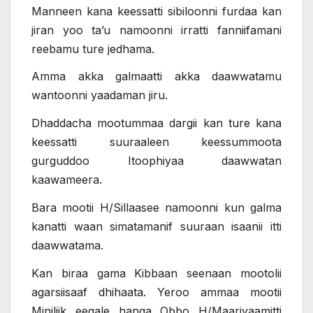
Manneen kana keessatti sibiloonni furdaa kan
jiran yoo ta’u namoonni irratti fanniifamani
reebamu ture jedhama.
Amma akka galmaatti akka daawwatamu
wantoonni yaadaman jiru.
Dhaddacha mootummaa dargii kan ture kana
keessatti suuraaleen keessummoota
gurguddoo Itoophiyaa daawwatan
kaawameera.
Bara mootii H/Sillaasee namoonni kun galma
kanatti waan simatamanif suuraan isaanii itti
daawwatama.
Kan biraa gama Kibbaan seenaan mootolii
agarsiisaaf dhihaata. Yeroo ammaa mootii
Miniliik eegale hanga Obbo H/Maariyaamitti