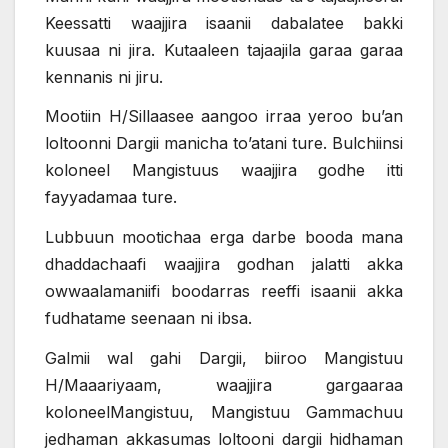
Keessatti waajjira isaanii dabalatee bakki
kuusaa ni jira. Kutaaleen tajaajila garaa garaa
kennanis ni jiru.
Mootiin H/Sillaasee aangoo irraa yeroo bu’an
loltoonni Dargii manicha to’atani ture. Bulchiinsi
koloneel Mangistuus waajjira godhe itti
fayyadamaa ture.
Lubbuun mootichaa erga darbe booda mana
dhaddachaafi waajjira godhan jalatti akka
owwaalamaniifi boodarras reeffi isaanii akka
fudhatame seenaan ni ibsa.
Galmii wal gahi Dargii, biiroo Mangistuu
H/Maaariyaam, waajjira gargaaraa
koloneelMangistuu, Mangistuu Gammachuu
jedhaman akkasumas loltooni dargii hidhaman