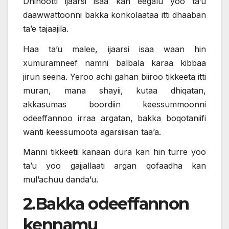
Dhihootti ijaarsi isaa kan eegalu yoo ta’u
daawwattoonni bakka konkolaataa itti dhaaban
ta’e tajaajila.
Haa ta’u malee, ijaarsi isaa waan hin
xumuramneef namni balbala karaa kibbaa
jirun seena. Yeroo achi gahan biiroo tikkeeta itti
muran, mana shayii, kutaa dhiqatan,
akkasumas boordiin keessummoonni
odeeffannoo irraa argatan, bakka boqotaniifi
wanti keessumoota agarsiisan taa’a.
Manni tikkeetii kanaan dura kan hin turre yoo
ta’u yoo gajjallaati argan qofaadha kan
mul’achuu danda’u.
2.Bakka odeeffannon
kennamu