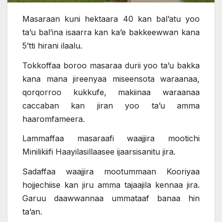
Masaraan kuni hektaara 40 kan bal’atu yoo
ta’u bal’ina isaarra kan ka’e bakkeewwan kana
5’tti hirani ilaalu.
Tokkoffaa boroo masaraa durii yoo ta’u bakka
kana mana jireenyaa miseensota waraanaa,
qorqorroo kukkufe, makiinaa waraanaa
caccaban kan jiran yoo ta’u amma
haaromfameera.
Lammaffaa masaraafi waajjira mootichi
Minilikiifi Haayilasillaasee ijaarsisanitu jira.
Sadaffaa waajjira mootummaan Kooriyaa
hojjechiise kan jiru amma tajaajila kennaa jira.
Garuu daawwannaa ummataaf banaa hin
ta’an.