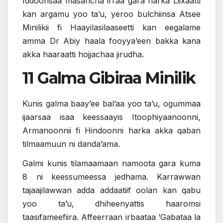
Iddoonsaa masaricha irraa gara harka Liixaatti
kan argamu yoo ta’u, yeroo bulchiinsa Atsee
Minilikii fi Haayilasilaaseetti kan eegalame
amma Dr Abiy haala fooyya’een bakka kana
akka haaraatti hojjachaa jirudha.
11 Galma Gibiraa Minilik
Kunis galma baay’ee bal’aa yoo ta’u, ogummaa
ijaarsaa isaa keessaayis Itoophiyaanoonni,
Armanoonnii fi Hindoonni harka akka qaban
tilmaamuun ni danda’ama.
Galmi kunis tilamaamaan namoota gara kuma
8 ni keessumeessa jedhama. Karrawwan
tajaajilawwan adda addaatiif oolan kan qabu
yoo ta’u, dhiheenyattis haaromsi
taasifameefiira. Affeerraan irbaataa ‘Gabataa la