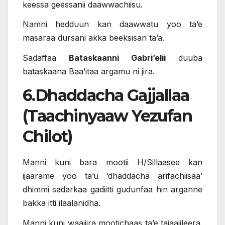
keessa geessanii daawwachiisu.
Namni hedduun kan daawwatu yoo ta’e
masaraa dursani akka beeksisan ta’a.
Sadaffaa
Bataskaanni Gabri’elii
duuba
bataskaana Baa’itaa argamu ni jira.
6.Dhaddacha Gajjallaa
(Taachinyaaw Yezufan
Chilot)
Manni kuni bara mootii H/Sillaasee kan
ijaarame yoo ta’u ‘dhaddacha arifachiisaa’
dhimmi sadarkaa gadiitti gudunfaa hin arganne
bakka itti ilaalanidha.
Manni kuni waajjira mootichaas ta’e tajaajileera.