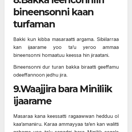
bineensonni kaan
turfaman
Bakki kun kibba masaraatti argama. Sibiilarraa
kan ijaarame yoo ta’u yeroo ammaa
bineensonni homaatuu keessa hin jiraatani.
Bineensonni dur turan bakka biraatti geeffamu
odeeffannoon jedhu jira.
9.Waajjira bara Miniliik
ijaarame
Masaraa kana keessatti ragaawwan hedduu ol
kaa’amaniiru. Karaa ammayyaa ta’en kan walitti
qabame yoo ta’u sanadni bara Miniliik eegale