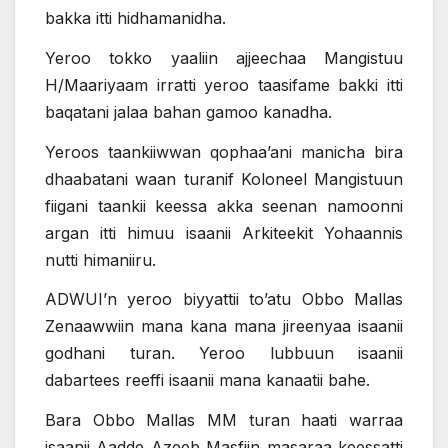
bakka itti hidhamanidha.
Yeroo tokko yaaliin ajjeechaa Mangistuu
H/Maariyaam irratti yeroo taasifame bakki itti
baqatani jalaa bahan gamoo kanadha.
Yeroos taankiiwwan qophaa’ani manicha bira
dhaabatani waan turanif Koloneel Mangistuun
fiigani taankii keessa akka seenan namoonni
argan itti himuu isaanii Arkiteekit Yohaannis
nutti himaniiru.
ADWUI’n yeroo biyyattii to’atu Obbo Mallas
Zenaawwiin mana kana mana jireenyaa isaanii
godhani turan. Yeroo lubbuun isaanii
dabartees reeffi isaanii mana kanaatii bahe.
Bara Obbo Mallas MM turan haati warraa
isaanii Aadde Azeeb Masfiin masaraa keessatti