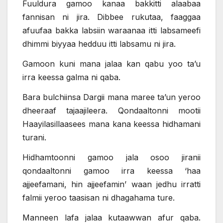
Fuuldura gamoo kanaa bakkitti alaabaa
fannisan ni jira. Dibbee rukutaa, faaggaa
afuufaa bakka labsiin waraanaa itti labsameefi
dhimmi biyyaa hedduu itti labsamu ni jira.
Gamoon kuni mana jalaa kan qabu yoo ta’u
irra keessa galma ni qaba.
Bara bulchiinsa Dargii mana maree ta’un yeroo
dheeraaf tajaajileera. Qondaaltonni mootii
Haayilasillaasees mana kana keessa hidhamani
turani.
Hidhamtoonni gamoo jala osoo jiranii
qondaaltonni gamoo irra keessa ‘haa
ajjeefamani, hin ajjeefamin’ waan jedhu irratti
falmii yeroo taasisan ni dhagahama ture.
Manneen lafa jalaa kutaawwan afur qaba.