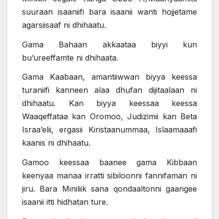
suuraan isaaniifi bara isaanii wanti hojjetame
agarsiisaaf ni dhihaatu.
Gama Bahaan akkaataa biyyi kun
bu’ureeffamte ni dhihaata.
Gama Kaabaan, amantiiwwan biyya keessa
turaniifi kanneen alaa dhufan dijitaalaan ni
dhihaatu. Kan biyya keessaa keessa
Waaqeffataa kan Oromoo, Judizimii kan Beta
Israa’elii, ergasii Kiristaanummaa, Islaamaaafi
kaanis ni dhihaatu.
Gamoo keessaa baanee gama Kibbaan
keenyaa manaa irratti sibiloonni fannifaman ni
jiru. Bara Miniliik sana qondaaltonni gaangee
isaanii itti hidhatan ture.