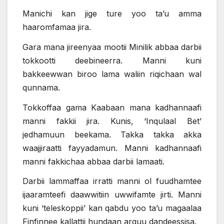
Manichi kan jige ture yoo ta’u amma
haaromfamaa jira.
Gara mana jireenyaa mootii Minilik abbaa darbii
tokkootti deebineerra. Manni kuni
bakkeewwan biroo lama waliin riqichaan wal
qunnama.
Tokkoffaa gama Kaabaan mana kadhannaafi
manni fakkii jira. Kunis, ‘Inqulaal Bet’
jedhamuun beekama. Takka takka akka
waajjiraatti fayyadamun. Manni kadhannaafi
manni fakkichaa abbaa darbii lamaati.
Darbii lammaffaa irratti manni ol fuudhamtee
ijaaramteefi daawwitiin uwwifamte jirti. Manni
kuni ‘teleskoppii’ kan qabdu yoo ta’u magaalaa
Finfinnee kallattii hundaan arguu dandeessisa.