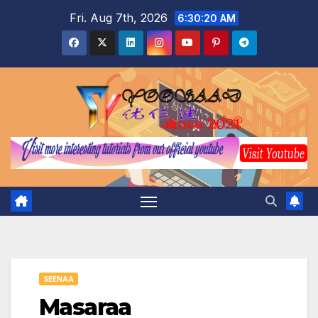
Skip
Fri. Aug 7th, 2026
6:30:21 AM
to
content
SEENAA
Masaraa