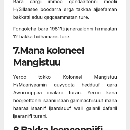
Bara dargii immoo qondaaltonni mootii
H/Sillaasee boodarra erga takkaa ajjeefaman
bakkatti aduu qaqqaammatan ture.
Fonqolcha bara 1981’tti jeneraalonni hirmaatan
12 bakka hidhamanis ture.
7.Mana koloneel
Mangistuu
Yeroo tokko Koloneel Mangistuu
H/Maariyaamin guyyoota hedduuf gara
Awurooppaa imalanii turan. Yeroo kana
hoojjeettonni isaanii isaan gammachiisuuf mana
haaraa isaaniif ijaarsisuuf walii galanii dafanii
ijaaraniifi turani.
8.Bakka leenconniifi