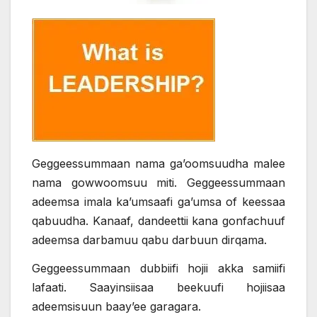
Geggeessummaan nama ga’oomsuudha malee
nama gowwoomsuu miti. Geggeessummaan
adeemsa imala ka’umsaafi ga’umsa of keessaa
qabuudha. Kanaaf, dandeettii kana gonfachuuf
adeemsa darbamuu qabu darbuun dirqama.
Geggeessummaan dubbiifi hojii akka samiifi
lafaati. Saayinsiisaa beekuufi hojiisaa
adeemsisuun baay’ee garagara.