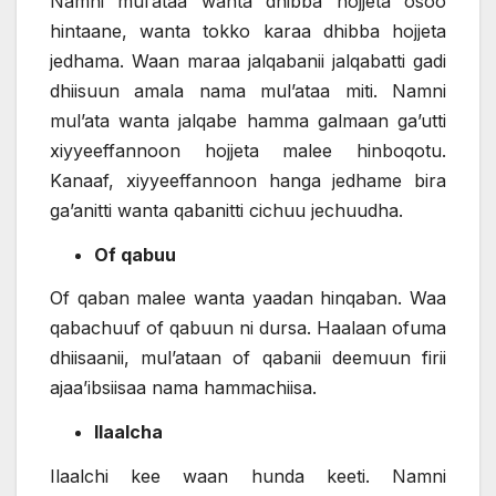
Namni mul’ataa wanta dhibba hojjeta osoo
hintaane, wanta tokko karaa dhibba hojjeta
jedhama. Waan maraa jalqabanii jalqabatti gadi
dhiisuun amala nama mul’ataa miti. Namni
mul’ata wanta jalqabe hamma galmaan ga’utti
xiyyeeffannoon hojjeta malee hinboqotu.
Kanaaf, xiyyeeffannoon hanga jedhame bira
ga’anitti wanta qabanitti cichuu jechuudha.
Of qabuu
Of qaban malee wanta yaadan hinqaban. Waa
qabachuuf of qabuun ni dursa. Haalaan ofuma
dhiisaanii, mul’ataan of qabanii deemuun firii
ajaa’ibsiisaa nama hammachiisa.
Ilaalcha
Ilaalchi kee waan hunda keeti. Namni