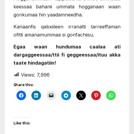
keessaa bahanii ummata hogganaan waan
gonkumaa hin yaadamneedha.
Kanaanfis qabxiileen irranatti tarreeffaman
ofitti amanamummaa si gonfachiisu.
Egaa waan hundumaa caalaa ati
dargaggeessaa/ttii fi geggeessaa/ituu akka
taate hindagatiin!
Views:
7,996
Share this:
Like this: