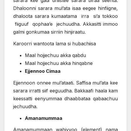
sarara kee gadi dhiistee sarara biraa seenta.
Dhaloonni sarara mul’ata isaa eegee hinfiigne,
dhaloota sarara kumaatama irra si’a tokkoo
fiiguuf qophaa’e jechuudha. Akkasitti immoo
galmi gonkumaa sirriin hinjiraatu.
Karoorri wantoota lama si hubachiisa
Maal hojjechuu akka qabdu
Maal hojjechuu akka hinqabne
Ejjennoo Cimaa
Ejjennoon onnee mul’ataati. Saffisa mul’ata kee
sarara irratti siif eeguudha. Bakkaafi haala kam
keessatti eenyummaa dhaabbataa qabaachuu
jechuudha.
Amanamummaa
Amanamummaan wahiyyoo (element) nama