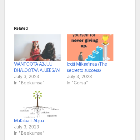
Related
WANTOOTA ABJUU
Iccitii Milkaa’inaa /The
DHALOOTAA AJJEESAN!
secret to success/.
July 3, 2023
July 3, 2023
In "Beekumsa"
In "Gorsa"
Mul’ataa fi Abjuu
July 3, 2023
In "Beekumsa"