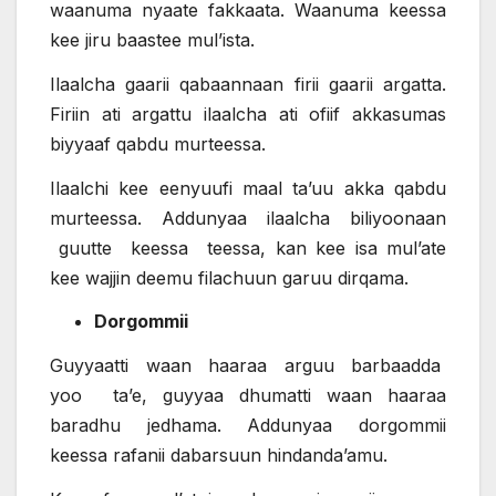
waanuma nyaate fakkaata. Waanuma keessa
kee jiru baastee mul’ista.
Ilaalcha gaarii qabaannaan firii gaarii argatta.
Firiin ati argattu ilaalcha ati ofiif akkasumas
biyyaaf qabdu murteessa.
Ilaalchi kee eenyuufi maal ta’uu akka qabdu
murteessa. Addunyaa ilaalcha biliyoonaan
guutte keessa teessa, kan kee isa mul’ate
kee wajjin deemu filachuun garuu dirqama.
Dorgommii
Guyyaatti waan haaraa arguu barbaadda
yoo ta’e, guyyaa dhumatti waan haaraa
baradhu jedhama. Addunyaa dorgommii
keessa rafanii dabarsuun hindanda’amu.