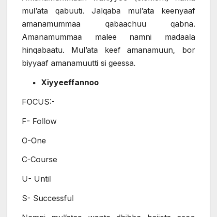
mul’ata qabuuti. Jalqaba mul’ata keenyaaf
amanamummaa qabaachuu qabna.
Amanamummaa malee namni madaala
hinqabaatu. Mul’ata keef amanamuun, bor
biyyaaf amanamuutti si geessa.
Xiyyeeffannoo
FOCUS:-
F- Follow
O-One
C-Course
U- Until
S- Successful