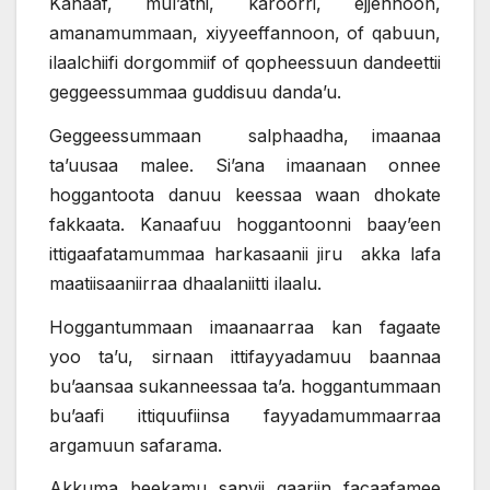
Kanaaf, mul’atni, karoorri, ejjennoon,
amanamummaan, xiyyeeffannoon, of qabuun,
ilaalchiifi dorgommiif of qopheessuun dandeettii
geggeessummaa guddisuu danda’u.
Geggeessummaan salphaadha, imaanaa
ta’uusaa malee. Si’ana imaanaan onnee
hoggantoota danuu keessaa waan dhokate
fakkaata. Kanaafuu hoggantoonni baay’een
ittigaafatamummaa harkasaanii jiru akka lafa
maatiisaaniirraa dhaalaniitti ilaalu.
Hoggantummaan imaanaarraa kan fagaate
yoo ta’u, sirnaan ittifayyadamuu baannaa
bu’aansaa sukanneessaa ta’a. hoggantummaan
bu’aafi ittiquufiinsa fayyadamummaarraa
argamuun safarama.
Akkuma beekamu sanyii gaariin facaafamee