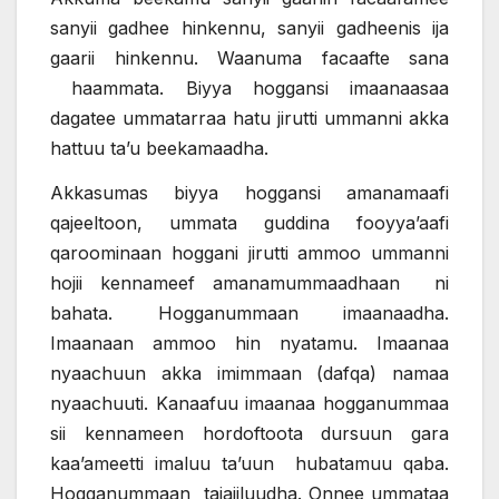
sanyii gadhee hinkennu, sanyii gadheenis ija
gaarii hinkennu. Waanuma facaafte sana
haammata. Biyya hoggansi imaanaasaa
dagatee ummatarraa hatu jirutti ummanni akka
hattuu ta’u beekamaadha.
Akkasumas biyya hoggansi amanamaafi
qajeeltoon, ummata guddina fooyya’aafi
qaroominaan hoggani jirutti ammoo ummanni
hojii kennameef amanamummaadhaan ni
bahata. Hogganummaan imaanaadha.
Imaanaan ammoo hin nyatamu. Imaanaa
nyaachuun akka imimmaan (dafqa) namaa
nyaachuuti. Kanaafuu imaanaa hogganummaa
sii kennameen hordoftoota dursuun gara
kaa’ameetti imaluu ta’uun hubatamuu qaba.
Hogganummaan tajajiluudha. Onnee ummataa