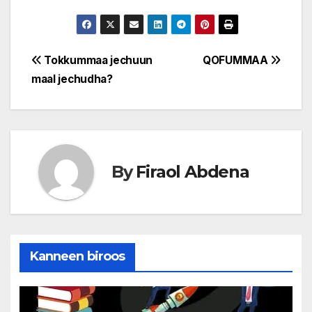
Post
Tokkummaa jechuun
QOFUMMAA
maal jechudha?
navigation
By
Firaol Abdena
Kanneen biroos