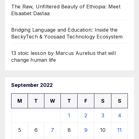
The Raw, Unfiltered Beauty of Ethiopia: Meet
Elsaabet Dastaa
Bridging Language and Education: Inside the
BeckyTech & Yoosaad Technology Ecosystem
13 stoic lesson by Marcus Aurelius that will
change human life
September 2022
M
T
W
T
F
S
S
1
2
3
4
5
6
7
8
9
10
11