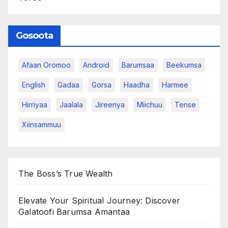
Gosoota
Afaan Oromoo
Android
Barumsaa
Beekumsa
English
Gadaa
Gorsa
Haadha
Harmee
Hirriyaa
Jaalala
Jireenya
Miichuu
Tense
Xiinsammuu
The Boss’s True Wealth
Elevate Your Spiritual Journey: Discover
Galatoofi Barumsa Amantaa