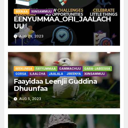
SEENAA
XIINSAMMUU
EENYUMMAA_OFII_JAALACH
UU
AUG 29, 2023
BEEKUMSA
FAYYUMMAA
GAMMACHUU
GARA-JABEESSA
GORSA
ILAALCHA
JAALALA
JIREENYA
XIINSAMMUU
Faayidaa Leenjii Guddina
Dhuunfaa
AUG 5, 2023