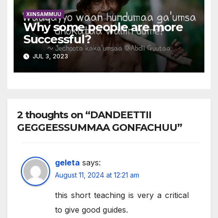
XIINSAMMUU
Why some people are more
Successful?
JUL 3, 2023
2 thoughts on “DANDEETTII
GEGGEESSUMMAA GONFACHUU”
geleta
says:
August 11, 2024 at 12:21 am
this short teaching is very a critical
to give good guides.