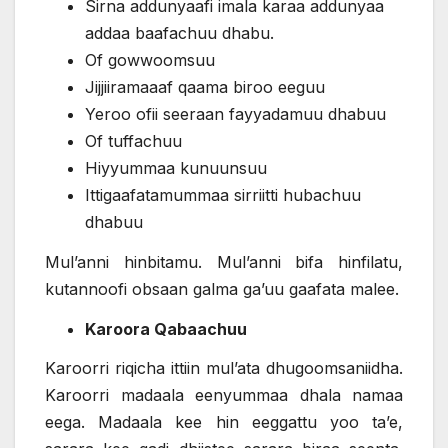
Sirna addunyaafi imala karaa addunyaa
addaa baafachuu dhabu.
Of gowwoomsuu
Jijjiiramaaaf qaama biroo eeguu
Yeroo ofii seeraan fayyadamuu dhabuu
Of tuffachuu
Hiyyummaa kunuunsuu
Ittigaafatamummaa sirriitti hubachuu
dhabuu
Mul’anni hinbitamu. Mul’anni bifa hinfilatu,
kutannoofi obsaan galma ga’uu gaafata malee.
Karoora Qabaachuu
Karoorri riqicha ittiin mul’ata dhugoomsaniidha.
Karoorri madaala eenyummaa dhala namaa
eega. Madaala kee hin eeggattu yoo ta’e,