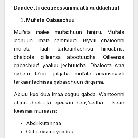
Dandeettii geggeessummaatti guddachuuf
Mul’ata Qabaachuu
Mul’ata malee mul’achuun hinjiru. Mul’ata
jechuun imala sammuuti. Biyyifi dhaloonni
mul’ata ifaafi tarkaanfachiisu hinqabne,
dhaloota qilleensa abootuudha. Qilleensa
qabachuuf yaaluu jechuudha. Dhaloota waa
qabatu ta’uuf jalqaba mul’ata amansiisaafi
tarkaanfachiisaa qabaachuun dirqama.
Abjuu kee du’a irraa eeguu qabda. Wantoonni
abjuu dhaloota ajjeesan baay’eedha. Isaan
keessaa muraasni:
Abdii kutannaa
Gabaabsanii yaaduu