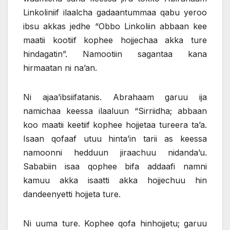
Linkoliniif ilaalcha gadaantummaa qabu yeroo
ibsu akkas jedhe “Obbo Linkoliin abbaan kee
maatii kootiif kophee hojjechaa akka ture
hindagatin”. Namootiin sagantaa kana
hirmaatan ni na’an.
Ni ajaa’ibsiifatanis. Abrahaam garuu ija
namichaa keessa ilaaluun “Sirriidha; abbaan
koo maatii keetiif kophee hojjetaa tureera ta’a.
Isaan qofaaf utuu hinta’in tarii as keessa
namoonni hedduun jiraachuu nidanda’u.
Sababiin isaa qophee bifa addaafi namni
kamuu akka isaatti akka hojjechuu hin
dandeenyetti hojjeta ture.
Ni uuma ture. Kophee qofa hinhojjetu; garuu