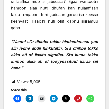
si laaffisa moo si jabeessa? Egaa wantootni
hamoon alaa nutti dhufan kan nulaaffisan
ta’uu hinqaban. Inni guddaan garuu isa keessa
keenyaati. Ilaalchi nuti ofiif qabnu jijjiiramuu
qaba.
“Namni si’a dhibba tokko hindandeessu yoo
siin jedhe abdii hinkutatin. Si’a dhibba tokko
akka ati of ilaaltu sigodha. Si’a kuma tokko
immoo akka ati of fooyyessituuf karaa siif
bana.”
Views:
5,905
Share this: