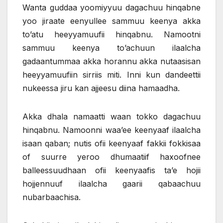
Wanta guddaa yoomiyyuu dagachuu hinqabne
yoo jiraate eenyullee sammuu keenya akka
to’atu heeyyamuufii hinqabnu. Namootni
sammuu keenya to’achuun ilaalcha
gadaantummaa akka horannu akka nutaasisan
heeyyamuufiin sirriis miti. Inni kun dandeettii
nukeessa jiru kan ajjeesu diina hamaadha.
Akka dhala namaatti waan tokko dagachuu
hinqabnu. Namoonni waa’ee keenyaaf ilaalcha
isaan qaban; nutis ofii keenyaaf fakkii fokkisaa
of suurre yeroo dhumaatiif haxoofnee
balleessuudhaan ofii keenyaafis ta’e hojii
hojjennuuf ilaalcha gaarii qabaachuu
nubarbaachisa.