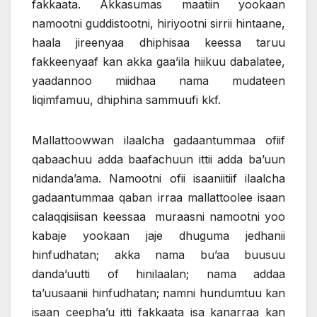
fakkaata. Akkasumas maatiin yookaan
namootni guddistootni, hiriyootni sirrii hintaane,
haala jireenyaa dhiphisaa keessa taruu
fakkeenyaaf kan akka gaa’ila hiikuu dabalatee,
yaadannoo miidhaa nama mudateen
liqimfamuu, dhiphina sammuufi kkf.
Mallattoowwan ilaalcha gadaantummaa ofiif
qabaachuu adda baafachuun ittii adda ba’uun
nidanda’ama. Namootni ofii isaaniitiif ilaalcha
gadaantummaa qaban irraa mallattoolee isaan
calaqqisiisan keessaa muraasni namootni yoo
kabaje yookaan jaje dhuguma jedhanii
hinfudhatan; akka nama bu’aa buusuu
danda’uutti of hinilaalan; nama addaa
ta’uusaanii hinfudhatan; namni hundumtuu kan
isaan ceepha’u itti fakkaata isa kanarraa kan