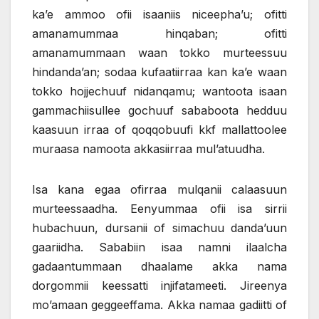
ka’e ammoo ofii isaaniis niceepha’u; ofitti
amanamummaa hinqaban; ofitti
amanamummaan waan tokko murteessuu
hindanda’an; sodaa kufaatiirraa kan ka’e waan
tokko hojjechuuf nidanqamu; wantoota isaan
gammachiisullee gochuuf sababoota hedduu
kaasuun irraa of qoqqobuufi kkf mallattoolee
muraasa namoota akkasiirraa mul’atuudha.
Isa kana egaa ofirraa mulqanii calaasuun
murteessaadha. Eenyummaa ofii isa sirrii
hubachuun, dursanii of simachuu danda’uun
gaariidha. Sababiin isaa namni ilaalcha
gadaantummaan dhaalame akka nama
dorgommii keessatti injifatameeti. Jireenya
mo’amaan geggeeffama. Akka namaa gadiitti of