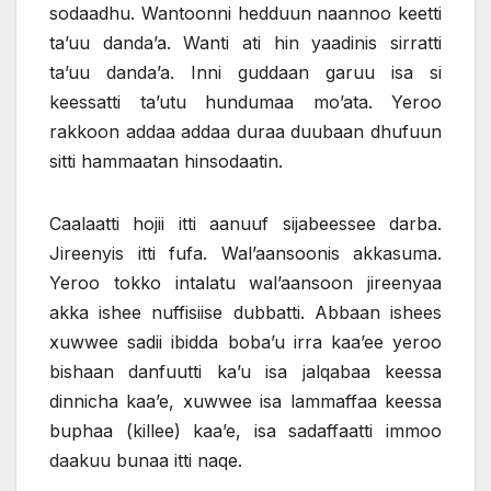
sodaadhu. Wantoonni hedduun naannoo keetti
ta’uu danda’a. Wanti ati hin yaadinis sirratti
ta’uu danda’a. Inni guddaan garuu isa si
keessatti ta’utu hundumaa mo’ata. Yeroo
rakkoon addaa addaa duraa duubaan dhufuun
sitti hammaatan hinsodaatin.
Caalaatti hojii itti aanuuf sijabeessee darba.
Jireenyis itti fufa. Wal’aansoonis akkasuma.
Yeroo tokko intalatu wal’aansoon jireenyaa
akka ishee nuffisiise dubbatti. Abbaan ishees
xuwwee sadii ibidda boba’u irra kaa’ee yeroo
bishaan danfuutti ka’u isa jalqabaa keessa
dinnicha kaa’e, xuwwee isa lammaffaa keessa
buphaa (killee) kaa’e, isa sadaffaatti immoo
daakuu bunaa itti naqe.