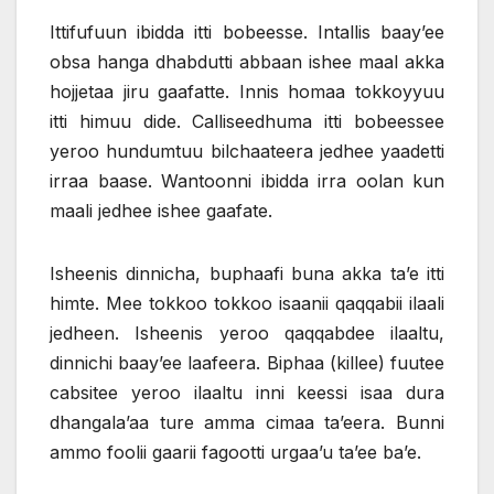
Ittifufuun ibidda itti bobeesse. Intallis baay’ee
obsa hanga dhabdutti abbaan ishee maal akka
hojjetaa jiru gaafatte. Innis homaa tokkoyyuu
itti himuu dide. Calliseedhuma itti bobeessee
yeroo hundumtuu bilchaateera jedhee yaadetti
irraa baase. Wantoonni ibidda irra oolan kun
maali jedhee ishee gaafate.
Isheenis dinnicha, buphaafi buna akka ta’e itti
himte. Mee tokkoo tokkoo isaanii qaqqabii ilaali
jedheen. Isheenis yeroo qaqqabdee ilaaltu,
dinnichi baay’ee laafeera. Biphaa (killee) fuutee
cabsitee yeroo ilaaltu inni keessi isaa dura
dhangala’aa ture amma cimaa ta’eera. Bunni
ammo foolii gaarii fagootti urgaa’u ta’ee ba’e.