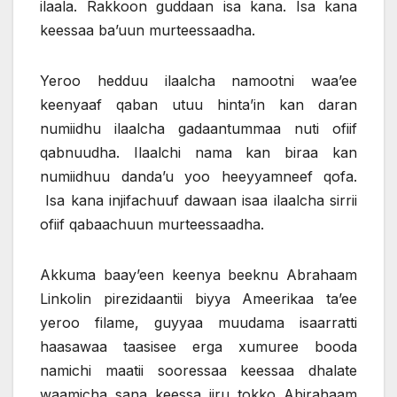
ilaala. Rakkoon guddaan isa kana. Isa kana
keessaa ba’uun murteessaadha.
Yeroo hedduu ilaalcha namootni waa’ee
keenyaaf qaban utuu hinta’in kan daran
numiidhu ilaalcha gadaantummaa nuti ofiif
qabnuudha. Ilaalchi nama kan biraa kan
numiidhuu danda’u yoo heeyyamneef qofa.
Isa kana injifachuuf dawaan isaa ilaalcha sirrii
ofiif qabaachuun murteessaadha.
Akkuma baay’een keenya beeknu Abrahaam
Linkolin pirezidaantii biyya Ameerikaa ta’ee
yeroo filame, guyyaa muudama isaarratti
haasawaa taasisee erga xumuree booda
namichi maatii sooressaa keessaa dhalate
waamicha sana keessa jiru tokko Abirahaam