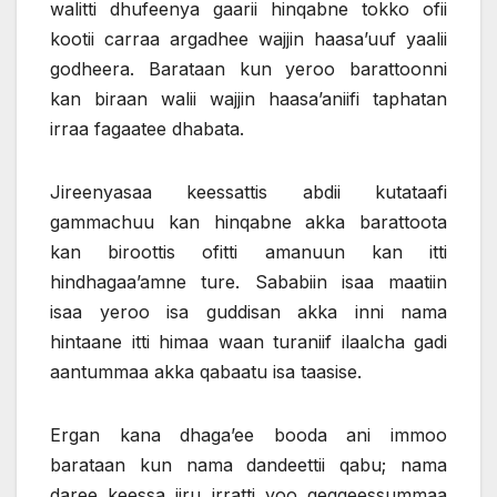
walitti dhufeenya gaarii hinqabne tokko ofii
kootii carraa argadhee wajjin haasa’uuf yaalii
godheera. Barataan kun yeroo barattoonni
kan biraan walii wajjin haasa’aniifi taphatan
irraa fagaatee dhabata.
Jireenyasaa keessattis abdii kutataafi
gammachuu kan hinqabne akka barattoota
kan biroottis ofitti amanuun kan itti
hindhagaa’amne ture. Sababiin isaa maatiin
isaa yeroo isa guddisan akka inni nama
hintaane itti himaa waan turaniif ilaalcha gadi
aantummaa akka qabaatu isa taasise.
Ergan kana dhaga’ee booda ani immoo
barataan kun nama dandeettii qabu; nama
daree keessa jiru irratti yoo geggeessummaa