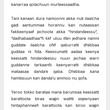
kanarraa qolachuun murteessaadha.
Tarii kanaan dura namoonni akka nuti ilaalcha
gadi aantummaa horannu kan nutaasisan
fakkeenyaaf jechoota akka “hindandeessu”,
“dadhabaadhaa”fi kkf utuu ittiin jedhanii namni
guddate ilaalcha ofiif qaburratti dhiibbaa
guddaa ni fida. Keessumatti aadaa keenya
keessatti hindandeessu nuun jechaa warri
guddanne tarkaanfii keenyarratti dhiibbaa
mataasaa danda’e qaba. Dhiibbaa kana
hambisuun kan danda’u ammoo nu qofa.
Yeroo tokko barataa mana barumsaa keessatti
barattoota biraa wajjin walitti siqeenyaan
hintaphanneefi barattoota kan biroo wajjin