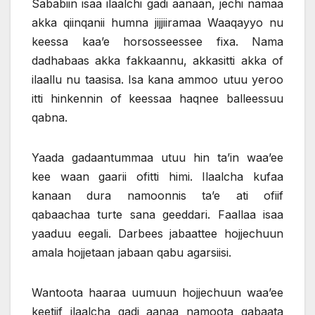
Sababiin isaa ilaalchi gadi aanaan, jechi namaa
akka qiinqanii humna jijjiiramaa Waaqayyo nu
keessa kaa’e horsosseessee fixa. Nama
dadhabaas akka fakkaannu, akkasitti akka of
ilaallu nu taasisa. Isa kana ammoo utuu yeroo
itti hinkennin of keessaa haqnee balleessuu
qabna.
Yaada gadaantummaa utuu hin ta’in waa’ee
kee waan gaarii ofitti himi. Ilaalcha kufaa
kanaan dura namoonnis ta’e ati ofiif
qabaachaa turte sana geeddari. Faallaa isaa
yaaduu eegali. Darbees jabaattee hojjechuun
amala hojjetaan jabaan qabu agarsiisi.
Wantoota haaraa uumuun hojjechuun waa’ee
keetiif ilaalcha gadi aanaa namoota qabaata