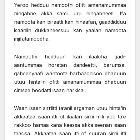
Yeroo hedduu namootni ofitti amanamummaa
hinqabne akka samii urjii hinqabneeti. Ifa
namoota kan biraatti kan hinaafan, gaaddidduu
isaaniin dukkaneessuu kan yaalan namoota
injifatamoodha.
Namootni hedduun kan ilaalcha gadi-
aantummaa horatan dandeettii, barumsa,
qabeenyaafi wantoota barbaachisoo dhabuun
utuu hinta’in ofitti amanamummaa dhabuun
cimsee boodatti isaan harkisa.
Waan isaan sirriitti ta’anii argaman utuu hinta’in
akkaataa isaan itti of ilaalan sirrii miti yoo ta’e
rakkoo hamaa kana keessa akka seenan isaan
taasisa. Akkaataa isaan itti of suuran sirrii itti