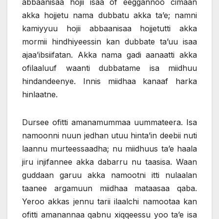
abbaanisaa hojii isaa of eeggannoo cimaan
akka hojjetu nama dubbatu akka ta’e; namni
kamiyyuu hojii abbaanisaa hojjetutti akka
mormii hindhiyeessin kan dubbate ta’uu isaa
ajaa’ibsiifatan. Akka nama gadi aanaatti akka
ofilaaluuf waanti dubbatame isa miidhuu
hindandeenye. Innis miidhaa kanaaf harka
hinlaatne.
Dursee ofitti amanamummaa uummateera. Isa
namoonni nuun jedhan utuu hinta’in deebii nuti
laannu murteessaadha; nu miidhuus ta’e haala
jiru injifannee akka dabarru nu taasisa. Waan
guddaan garuu akka namootni itti nulaalan
taanee argamuun miidhaa mataasaa qaba.
Yeroo akkas jennu tarii ilaalchi namootaa kan
ofitti amanannaa qabnu xiqqeessu yoo ta’e isa