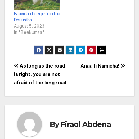
Faayidaa Leenjii Guddina
Dhuunfaa
August 5, 2023
In "Beekumsa"
Post
As long as the road
Anaa fi Namicha!
is right, you are not
navigation
afraid of the long road
By
Firaol Abdena