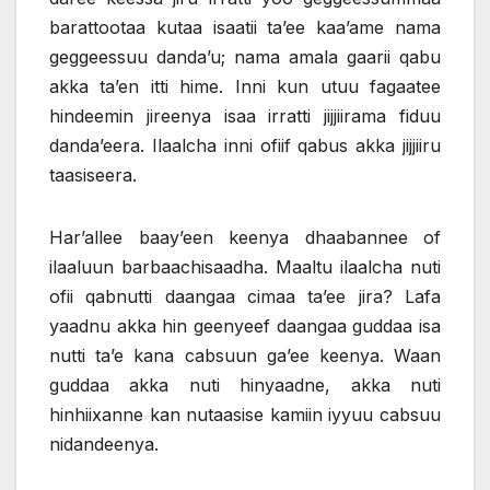
barattootaa kutaa isaatii ta’ee kaa’ame nama
geggeessuu danda’u; nama amala gaarii qabu
akka ta’en itti hime. Inni kun utuu fagaatee
hindeemin jireenya isaa irratti jijjiirama fiduu
danda’eera. Ilaalcha inni ofiif qabus akka jijjiiru
taasiseera.
Har’allee baay’een keenya dhaabannee of
ilaaluun barbaachisaadha. Maaltu ilaalcha nuti
ofii qabnutti daangaa cimaa ta’ee jira? Lafa
yaadnu akka hin geenyeef daangaa guddaa isa
nutti ta’e kana cabsuun ga’ee keenya. Waan
guddaa akka nuti hinyaadne, akka nuti
hinhiixanne kan nutaasise kamiin iyyuu cabsuu
nidandeenya.