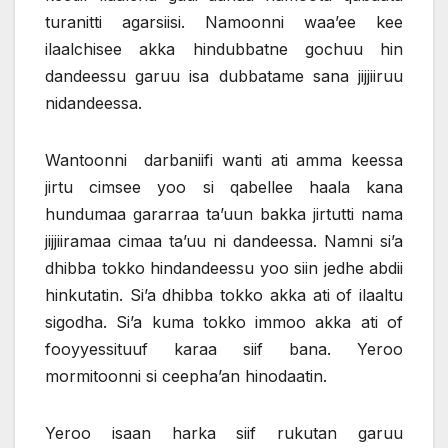
turanitti agarsiisi. Namoonni waa’ee kee
ilaalchisee akka hindubbatne gochuu hin
dandeessu garuu isa dubbatame sana jijjiiruu
nidandeessa.
Wantoonni darbaniifi wanti ati amma keessa
jirtu cimsee yoo si qabellee haala kana
hundumaa gararraa ta’uun bakka jirtutti nama
jijjiiramaa cimaa ta’uu ni dandeessa. Namni si’a
dhibba tokko hindandeessu yoo siin jedhe abdii
hinkutatin. Si’a dhibba tokko akka ati of ilaaltu
sigodha. Si’a kuma tokko immoo akka ati of
fooyyessituuf karaa siif bana. Yeroo
mormitoonni si ceepha’an hinodaatin.
Yeroo isaan harka siif rukutan garuu