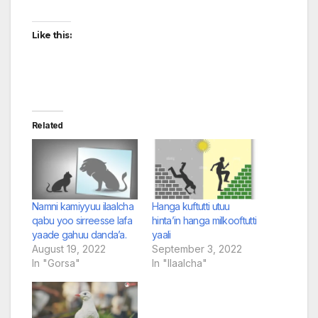
Like this:
Related
Namni kamiyyuu ilaalcha
Hanga kuftutti utuu
qabu yoo sirreesse lafa
hinta’in hanga milkooftutti
yaade gahuu danda’a.
yaali
August 19, 2022
September 3, 2022
In "Gorsa"
In "Ilaalcha"