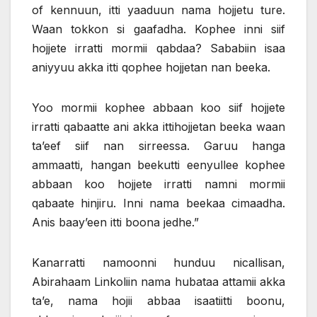
of kennuun, itti yaaduun nama hojjetu ture.
Waan tokkon si gaafadha. Kophee inni siif
hojjete irratti mormii qabdaa? Sababiin isaa
aniyyuu akka itti qophee hojjetan nan beeka.
Yoo mormii kophee abbaan koo siif hojjete
irratti qabaatte ani akka ittihojjetan beeka waan
ta’eef siif nan sirreessa. Garuu hanga
ammaatti, hangan beekutti eenyullee kophee
abbaan koo hojjete irratti namni mormii
qabaate hinjiru. Inni nama beekaa cimaadha.
Anis baay’een itti boona jedhe.”
Kanarratti namoonni hunduu nicallisan,
Abirahaam Linkoliin nama hubataa attamii akka
ta’e, nama hojii abbaa isaatiitti boonu,