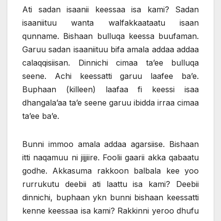
Ati sadan isaanii keessaa isa kami? Sadan
isaaniituu wanta walfakkaataatu isaan
qunname. Bishaan bulluqa keessa buufaman.
Garuu sadan isaaniituu bifa amala addaa addaa
calaqqisiisan. Dinnichi cimaa ta’ee bulluqa
seene. Achi keessatti garuu laafee ba’e.
Buphaan (killeen) laafaa fi keessi isaa
dhangala’aa ta’e seene garuu ibidda irraa cimaa
ta’ee ba’e.
Bunni immoo amala addaa agarsiise. Bishaan
itti naqamuu ni jijjiire. Foolii gaarii akka qabaatu
godhe. Akkasuma rakkoon balbala kee yoo
rurrukutu deebii ati laattu isa kami? Deebii
dinnichi, buphaan ykn bunni bishaan keessatti
kenne keessaa isa kami? Rakkinni yeroo dhufu