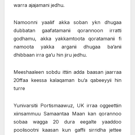
warra ajajamani jedhu.
Namoonni yaaliif akka soban ykn dhugaa
dubbatan gaafatamanii qorannoon irratti
godhamu, akka yakkamtoota qoratamanii fi
namoota yakka arganii dhugaa ba’anii
dhibbaan irra ga’u hin jiru jedhu.
Meeshaaleen sobdu ittiin adda baasan jaarraa
20ffaa keessa kalaqaman bu’a qabeeyyii hin
turre
Yunivarsitii Portismaawuz, UK irraa oggeettiin
xiinsammuu Samaantaa Maan kan qorannoo
sobaa wagga 20 dura eegalte yaaddoo
poolisootni kaasan kun gaffii sirridha jettee