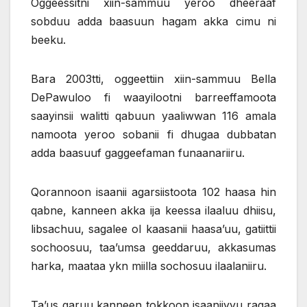
Oggeessitni xiin-sammuu yeroo dheeraaf
sobduu adda baasuun hagam akka cimu ni
beeku.
Bara 2003tti, oggeettiin xiin-sammuu Bella
DePawuloo fi waayilootni barreeffamoota
saayinsii walitti qabuun yaaliwwan 116 amala
namoota yeroo sobanii fi dhugaa dubbatan
adda baasuuf gaggeefaman funaanariiru.
Qorannoon isaanii agarsiistoota 102 haasa hin
qabne, kanneen akka ija keessa ilaaluu dhiisu,
libsachuu, sagalee ol kaasanii haasa’uu, gatiittii
sochoosuu, taa’umsa geeddaruu, akkasumas
harka, maataa ykn miilla sochosuu ilaalaniiru.
Ta’us garuu kanneen tokkoon isaaniiyyu ragaa