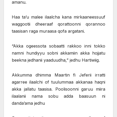
amanu.
Haa ta’u malee ilaalcha kana mirkaaneessuuf
waggootii dheeraaf qorattoonni qorannoo
taasisan raga muraasa qofa argatani.
“Akka ogeessota sobaatti rakkoo inni tokko
namni hundiyyu sobni akkamiin akka hojjatu
beekna jedhanii yaaduudha,” jedhu Hartiwiig.
Akkumma dhimma Maartin fi Jeferii irratti
agarree ilaalchi of tuulummaa akkanaa haqni
akka jallatu taasisa. Poolisoonni garuu miira
ilaalanii nama sobu adda baasuun ni
danda’ama jedhu