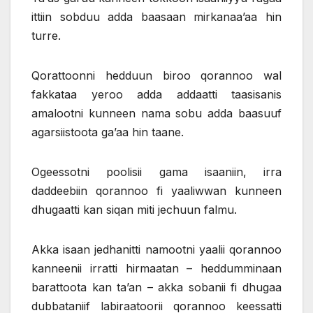
ittiin sobduu adda baasaan mirkanaa’aa hin
turre.
Qorattoonni hedduun biroo qorannoo wal
fakkataa yeroo adda addaatti taasisanis
amalootni kunneen nama sobu adda baasuuf
agarsiistoota ga’aa hin taane.
Ogeessotni poolisii gama isaaniin, irra
daddeebiin qorannoo fi yaaliwwan kunneen
dhugaatti kan siqan miti jechuun falmu.
Akka isaan jedhanitti namootni yaalii qorannoo
kanneenii irratti hirmaatan – heddumminaan
barattoota kan ta’an – akka sobanii fi dhugaa
dubbataniif labiraatoorii qorannoo keessatti