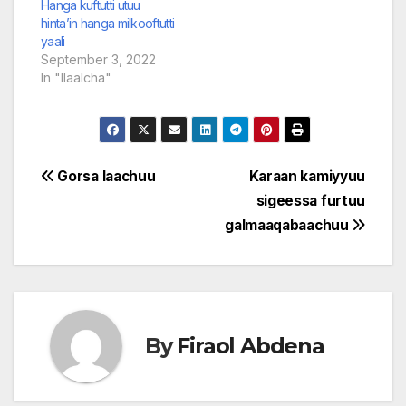
Hanga kuftutti utuu
hinta’in hanga milkooftutti
yaali
September 3, 2022
In "Ilaalcha"
Post
Gorsa laachuu
Karaan kamiyyuu
sigeessa furtuu
navigation
galmaaqabaachuu
By
Firaol Abdena