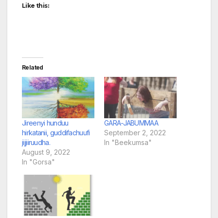
Like this:
Related
Jireenyi hunduu
GARA-JABUMMAA
hirkatanii, guddifachuufi
September 2, 2022
jijjiiruudha.
In "Beekumsa"
August 9, 2022
In "Gorsa"