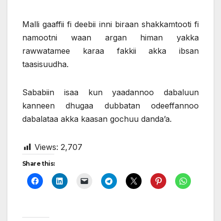
Malli gaaffii fi deebii inni biraan shakkamtooti fi
namootni waan argan himan yakka
rawwatamee karaa fakkii akka ibsan
taasisuudha.
Sababiin isaa kun yaadannoo dabaluun
kanneen dhugaa dubbatan odeeffannoo
dabalataa akka kaasan gochuu danda’a.
Views:
2,707
Share this: