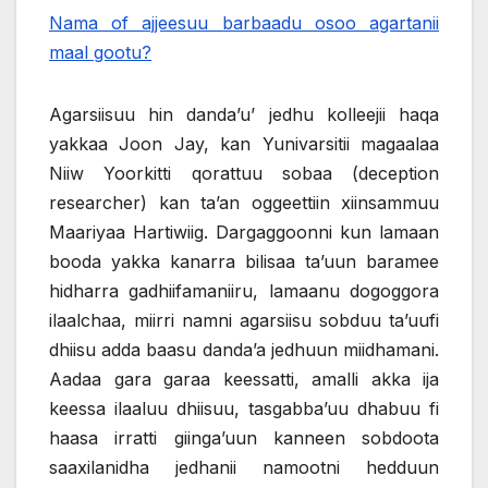
Nama of ajjeesuu barbaadu osoo agartanii
maal gootu?
Agarsiisuu hin danda’u’ jedhu kolleejii haqa
yakkaa Joon Jay, kan Yunivarsitii magaalaa
Niiw Yoorkitti qorattuu sobaa (deception
researcher) kan ta’an oggeettiin xiinsammuu
Maariyaa Hartiwiig. Dargaggoonni kun lamaan
booda yakka kanarra bilisaa ta’uun baramee
hidharra gadhiifamaniiru, lamaanu dogoggora
ilaalchaa, miirri namni agarsiisu sobduu ta’uufi
dhiisu adda baasu danda’a jedhuun miidhamani.
Aadaa gara garaa keessatti, amalli akka ija
keessa ilaaluu dhiisuu, tasgabba’uu dhabuu fi
haasa irratti giinga’uun kanneen sobdoota
saaxilanidha jedhanii namootni hedduun