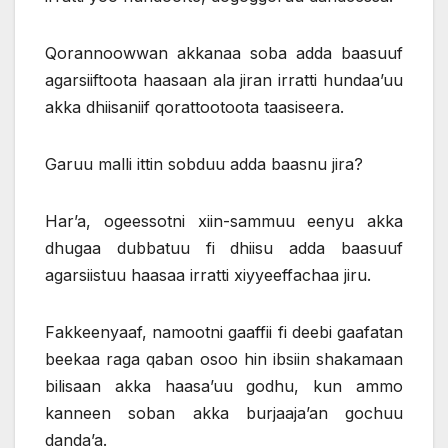
Qorannoowwan akkanaa soba adda baasuuf
agarsiiftoota haasaan ala jiran irratti hundaa’uu
akka dhiisaniif qorattootoota taasiseera.
Garuu malli ittin sobduu adda baasnu jira?
Har’a, ogeessotni xiin-sammuu eenyu akka
dhugaa dubbatuu fi dhiisu adda baasuuf
agarsiistuu haasaa irratti xiyyeeffachaa jiru.
Fakkeenyaaf, namootni gaaffii fi deebi gaafatan
beekaa raga qaban osoo hin ibsiin shakamaan
bilisaan akka haasa’uu godhu, kun ammo
kanneen soban akka burjaaja’an gochuu
danda’a.