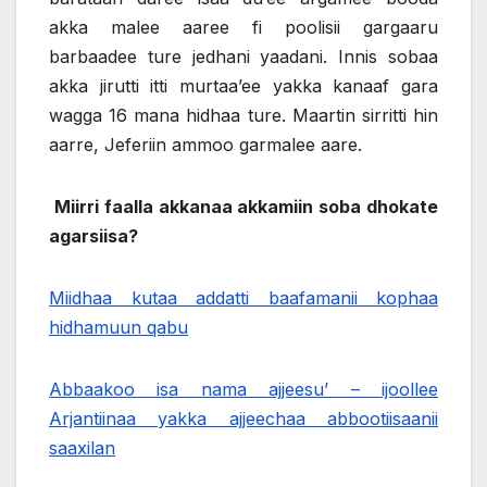
akka malee aaree fi poolisii gargaaru
barbaadee ture jedhani yaadani. Innis sobaa
akka jirutti itti murtaa’ee yakka kanaaf gara
wagga 16 mana hidhaa ture. Maartin sirritti hin
aarre, Jeferiin ammoo garmalee aare.
Miirri faalla akkanaa akkamiin soba dhokate
agarsiisa?
Miidhaa kutaa addatti baafamanii kophaa
hidhamuun qabu
Abbaakoo isa nama ajjeesu’ – ijoollee
Arjantiinaa yakka ajjeechaa abbootiisaanii
saaxilan