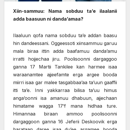
Xiin-sammuu: Nama sobduu ta’e ilaalanii
adda baasuun ni danda’amaa?
Ilaaluun qofa nama sobduu ta’e addan baasu
hin dandeessani. Oggeessoti xiinsammuu garuu
mala biraa ittin adda baafamuu danda’amu
irratti hojjechaa jiru. Poolisoonni dargaggoo
ganna 17 Martii Tankilee kan harmee isaa
waraanamtee ajjeefamte erga argee booda
miirri isaa gar malee tasgabbaa’aa ta’uun gaaffii
itti ta’e. Inni yakkarraa bilisa ta’uu himus
anga’oonni isa amanuu dhabuun, ajjechaan
himatame wagga 17’f mana hidhaa ture.
Himannaa biraan ammoo poolisoonni
dargaggoon ganna 16 Jeferii Deskoovik erga
barataan daree isaa du’ee argamee booda