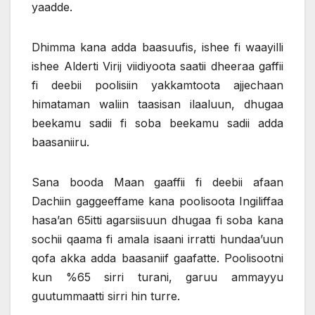
yaadde.
Dhimma kana adda baasuufis, ishee fi waayilli
ishee Alderti Virij viidiyoota saatii dheeraa gaffii
fi deebii poolisiin yakkamtoota ajjechaan
himataman waliin taasisan ilaaluun, dhugaa
beekamu sadii fi soba beekamu sadii adda
baasaniiru.
Sana booda Maan gaaffii fi deebii afaan
Dachiin gaggeeffame kana poolisoota Ingiliffaa
hasa’an 65itti agarsiisuun dhugaa fi soba kana
sochii qaama fi amala isaani irratti hundaa’uun
qofa akka adda baasaniif gaafatte. Poolisootni
kun %65 sirri turani, garuu ammayyu
guutummaatti sirri hin turre.