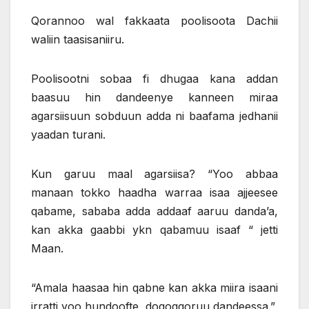
Qorannoo wal fakkaata poolisoota Dachii
waliin taasisaniiru.
Poolisootni sobaa fi dhugaa kana addan
baasuu hin dandeenye kanneen miraa
agarsiisuun sobduun adda ni baafama jedhanii
yaadan turani.
Kun garuu maal agarsiisa? “Yoo abbaa
manaan tokko haadha warraa isaa ajjeesee
qabame, sababa adda addaaf aaruu danda’a,
kan akka gaabbi ykn qabamuu isaaf “ jetti
Maan.
“Amala haasaa hin qabne kan akka miira isaani
irratti yoo hundoofte, dogoggoruu dandeessa.”