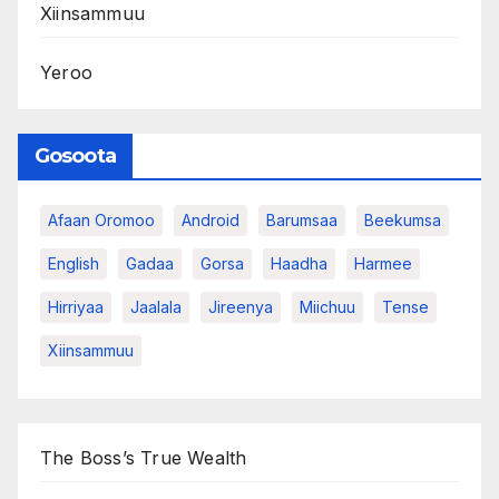
Xiinsammuu
Yeroo
Gosoota
Afaan Oromoo
Android
Barumsaa
Beekumsa
English
Gadaa
Gorsa
Haadha
Harmee
Hirriyaa
Jaalala
Jireenya
Miichuu
Tense
Xiinsammuu
The Boss’s True Wealth