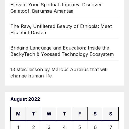
Elevate Your Spiritual Journey: Discover
Galatoofi Barumsa Amantaa
The Raw, Unfiltered Beauty of Ethiopia: Meet
Elsaabet Dastaa
Bridging Language and Education: Inside the
BeckyTech & Yoosaad Technology Ecosystem
13 stoic lesson by Marcus Aurelius that will
change human life
August 2022
M
T
W
T
F
S
S
1
2
3
4
5
6
7