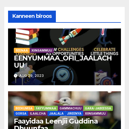
Kanneen biroos
SEENAA
XIINSAMMUU
EENYUMMAA_OFII_JAALACH
UU
AUG 29, 2023
BEEKUMSA
FAYYUMMAA
GAMMACHUU
GARA-JABEESSA
GORSA
ILAALCHA
JAALALA
JIREENYA
XIINSAMMUU
Faayidaa Leenjii Guddina
Dhuunfaa