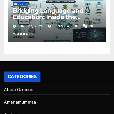
BLOGS
Bridging Language and
Education: Inside the
BeckyTech & Yoosaad
JUNE 27, 2026
BERESA ABEBE
NO
Technology Ecosystem
COMMENTS
CATEGORIES
Afaan Oromoo
Amanamummaa