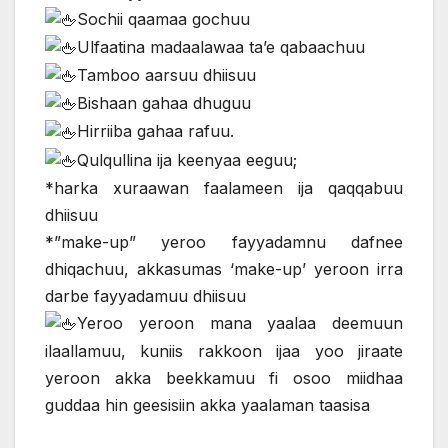
Sochii qaamaa gochuu
Ulfaatina madaalawaa ta’e qabaachuu
Tamboo aarsuu dhiisuu
Bishaan gahaa dhuguu
Hirriiba gahaa rafuu.
Qulqullina ija keenyaa eeguu;
*harka xuraawan faalameen ija qaqqabuu
dhiisuu
*”make-up” yeroo fayyadamnu dafnee
dhiqachuu, akkasumas ‘make-up’ yeroon irra
darbe fayyadamuu dhiisuu
Yeroo yeroon mana yaalaa deemuun
ilaallamuu, kuniis rakkoon ijaa yoo jiraate
yeroon akka beekkamuu fi osoo miidhaa
guddaa hin geesisiin akka yaalaman taasisa