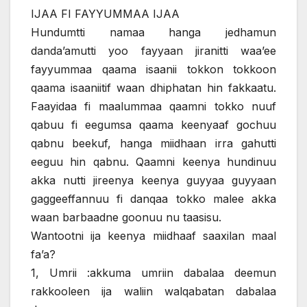
IJAA FI FAYYUMMAA IJAA
Hundumtti namaa hanga jedhamun
danda’amutti yoo fayyaan jiranitti waa’ee
fayyummaa qaama isaanii tokkon tokkoon
qaama isaaniitif waan dhiphatan hin fakkaatu.
Faayidaa fi maalummaa qaamni tokko nuuf
qabuu fi eegumsa qaama keenyaaf gochuu
qabnu beekuf, hanga miidhaan irra gahutti
eeguu hin qabnu. Qaamni keenya hundinuu
akka nutti jireenya keenya guyyaa guyyaan
gaggeeffannuu fi danqaa tokko malee akka
waan barbaadne goonuu nu taasisu.
Wantootni ija keenya miidhaaf saaxilan maal
fa’a?
1, Umrii :akkuma umriin dabalaa deemun
rakkooleen ija waliin walqabatan dabalaa