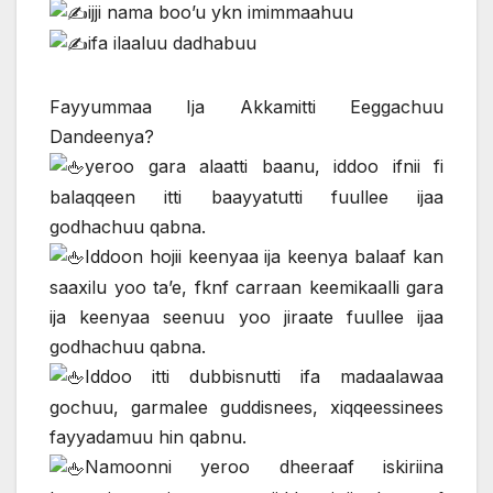
ijji nama boo’u ykn imimmaahuu
ifa ilaaluu dadhabuu
Fayyummaa Ija Akkamitti Eeggachuu
Dandeenya?
yeroo gara alaatti baanu, iddoo ifnii fi
balaqqeen itti baayyatutti fuullee ijaa
godhachuu qabna.
Iddoon hojii keenyaa ija keenya balaaf kan
saaxilu yoo ta’e, fknf carraan keemikaalli gara
ija keenyaa seenuu yoo jiraate fuullee ijaa
godhachuu qabna.
Iddoo itti dubbisnutti ifa madaalawaa
gochuu, garmalee guddisnees, xiqqeessinees
fayyadamuu hin qabnu.
Namoonni yeroo dheeraaf iskiriina