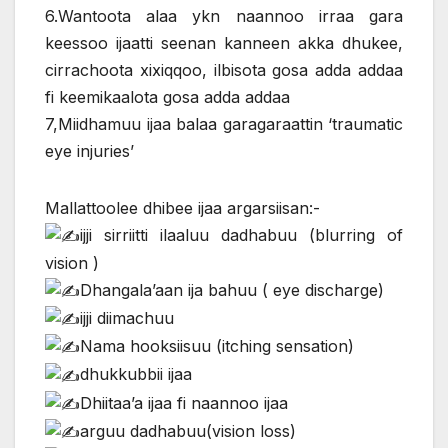
6.Wantoota alaa ykn naannoo irraa gara
keessoo ijaatti seenan kanneen akka dhukee,
cirrachoota xixiqqoo, ilbisota gosa adda addaa
fi keemikaalota gosa adda addaa
7,Miidhamuu ijaa balaa garagaraattin ‘traumatic
eye injuries’
Mallattoolee dhibee ijaa argarsiisan:-
ijji sirriitti ilaaluu dadhabuu (blurring of
vision )
Dhangala’aan ija bahuu ( eye discharge)
ijji diimachuu
Nama hooksiisuu (itching sensation)
dhukkubbii ijaa
Dhiitaa’a ijaa fi naannoo ijaa
arguu dadhabuu(vision loss)