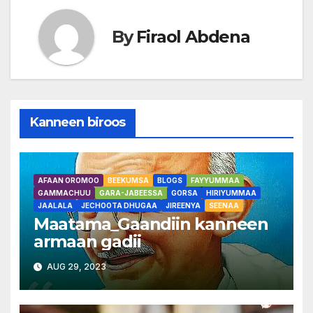
dhugamuu akka
mi'eessitutti wanta…
By
Firaol Abdena
Kanneen biroos
AFAAN OROMOO
BEEKUMSA
BLOGS
FAYYUMMAA
GAMMACHUU
GARA-JABEESSA
GORSA
HIRIYUMMAA
JAALALA
JECHOOTA DHUGAA
JIREENYA
SEENAA
Maatama_Gaandiin kanneen
armaan gadii
AUG 29, 2023