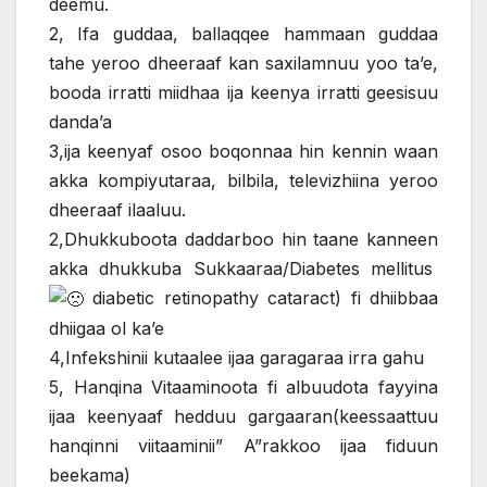
deemu.
2, Ifa guddaa, ballaqqee hammaan guddaa
tahe yeroo dheeraaf kan saxilamnuu yoo ta’e,
booda irratti miidhaa ija keenya irratti geesisuu
danda’a
3,ija keenyaf osoo boqonnaa hin kennin waan
akka kompiyutaraa, bilbila, televizhiina yeroo
dheeraaf ilaaluu.
2,Dhukkuboota daddarboo hin taane kanneen
akka dhukkuba Sukkaaraa/Diabetes mellitus
diabetic retinopathy cataract) fi dhiibbaa
dhiigaa ol ka’e
4,Infekshinii kutaalee ijaa garagaraa irra gahu
5, Hanqina Vitaaminoota fi albuudota fayyina
ijaa keenyaaf hedduu gargaaran(keessaattuu
hanqinni viitaaminii” A”rakkoo ijaa fiduun
beekama)