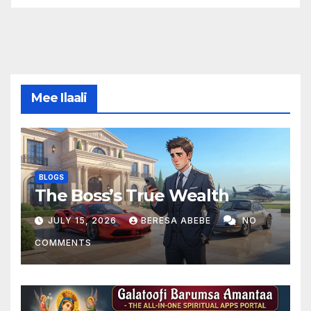
Mee Ilaali
BLOGS
The Boss’s True Wealth
JULY 15, 2026
BERESA ABEBE
NO
COMMENTS