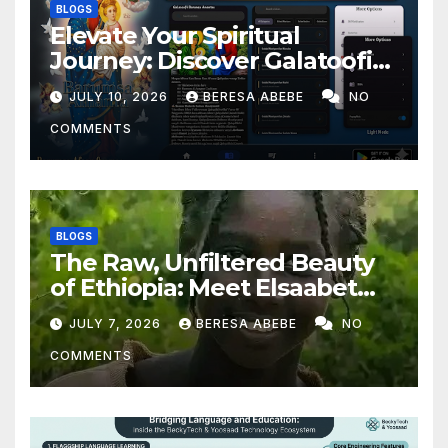
BLOGS
Elevate Your Spiritual
Journey: Discover Galatoofi
Barumsa Amantaa
JULY 10, 2026
BERESA ABEBE
NO
COMMENTS
BLOGS
The Raw, Unfiltered Beauty
of Ethiopia: Meet Elsaabet
Dastaa
JULY 7, 2026
BERESA ABEBE
NO
COMMENTS