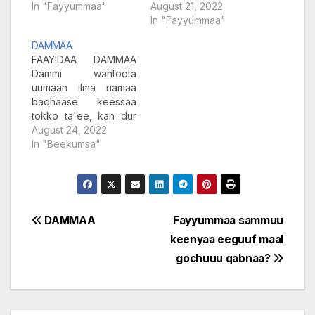
In "Fayyummaa"
August 21, 2022
In "Fayyummaa"
DAMMAA
FAAYIDAA DAMMAA
Dammi wantoota
uumaan ilma namaa
badhaase keessaa
tokko ta'ee, kan dur
irraa kaasee hanga
August 24, 2022
ammaatti ilma namaaf
In "Beekumsa"
akka nyaataa fi
qorichaatti tajaajjila
kennaa jirudha. Dammi
fayyaa ilma namaaf
baayyee wantoota
Post
DAMMAA
Fayyummaa sammuu
barbaachisan keessaa
keenyaa eeguuf maal
isa hangafaa ta'ee
navigation
kan bifa garagaraattin
gochuuu qabnaa?
fayyadamuun
danda'amuudha;
kuniis:- bifa nyaatan
bulbulamee