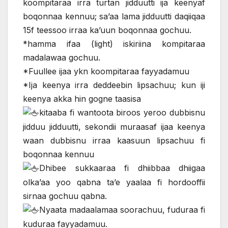
koompitaraa irra turtan jidduutti ija keenyaf
boqonnaa kennuu; sa’aa lama jidduutti daqiiqaa
15f teessoo irraa ka’uun boqonnaa gochuu.
*hamma ifaa (light) iskiriina kompitaraa
madalawaa gochuu.
*Fuullee ijaa ykn koompitaraa fayyadamuu
*Ija keenya irra deddeebin lipsachuu; kun iji
keenya akka hin gogne taasisa
kitaaba fi wantoota biroos yeroo dubbisnu
jidduu jidduutti, sekondii muraasaf ijaa keenya
waan dubbisnu irraa kaasuun lipsachuu fi
boqonnaa kennuu
Dhibee sukkaaraa fi dhiibbaa dhiigaa
olka’aa yoo qabna ta’e yaalaa fi hordooffii
sirnaa gochuu qabna.
Nyaata madaalamaa soorachuu, fuduraa fi
kuduraa fayyadamuu.