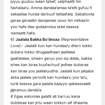
iyyuu guutuu waan ta’eef, salphaatti hin
fashalaa’u. Amma dandaa’amaa ta’etti gufuu fi
sakaallaa hunda darbuuf tattaafata. Sababoota
garaa garaatiin danqamee osoo hin milkaa’in
yoo hafe illee godaannisa ta’ee keessa
namaatti hafa.
6)
Jaalala Bakka Bu’iinsaa
(Representative
Love):- Jaalalli kun kan hundaa’u dhiirri tokko
dubara tokko dhugaadhaan jaallatee
gaafatatee, isheen garuu yoo isa didde, bakka
ishee kan biraa buufachuuf jedhee dubaraa
kan biraa yoo jaallatuudha. Jaalalli kun jalqaba
akka jaalala yerootti kan hundaa’u yoo ta’u,
turtii keessa gara jaalala kaayyo-qabeessaatti
jijjiiramuu danda’a.
# Egaa walumaa galatti ati barruu kana
dubbisaa kan jirtu waan tokkon siif dhaama.