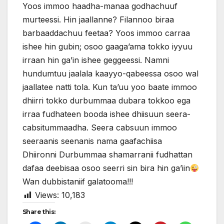
Yoos immoo haadha-manaa godhachuuf
murteessi. Hin jaallanne? Filannoo biraa
barbaaddachuu feetaa? Yoos immoo carraa
ishee hin gubin; osoo gaaga’ama tokko iyyuu
irraan hin ga’in ishee geggeessi. Namni
hundumtuu jaalala kaayyo-qabeessa osoo wal
jaallatee natti tola. Kun ta’uu yoo baate immoo
dhiirri tokko durbummaa dubara tokkoo ega
irraa fudhateen booda ishee dhiisuun seera-
cabsitummaadha. Seera cabsuun immoo
seeraanis seenanis nama gaafachiisa
Dhiironni Durbummaa shamarranii fudhattan
dafaa deebisaa osoo seerri sin bira hin ga’iin
Wan dubbistaniif galatooma!!!
Views:
10,183
Share this: