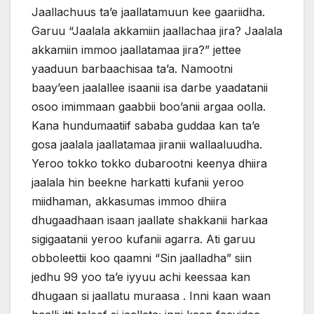
Jaallachuus ta’e jaallatamuun kee gaariidha.
Garuu “Jaalala akkamiin jaallachaa jira? Jaalala
akkamiin immoo jaallatamaa jira?” jettee
yaaduun barbaachisaa ta’a. Namootni
baay’een jaalallee isaanii isa darbe yaadatanii
osoo imimmaan gaabbii boo’anii argaa oolla.
Kana hundumaatiif sababa guddaa kan ta’e
gosa jaalala jaallatamaa jiranii wallaaluudha.
Yeroo tokko tokko dubarootni keenya dhiira
jaalala hin beekne harkatti kufanii yeroo
miidhaman, akkasumas immoo dhiira
dhugaadhaan isaan jaallate shakkanii harkaa
sigigaatanii yeroo kufanii agarra. Ati garuu
obboleettii koo qaamni “Sin jaalladha” siin
jedhu 99 yoo ta’e iyyuu achi keessaa kan
dhugaan si jaallatu muraasa . Inni kaan waan