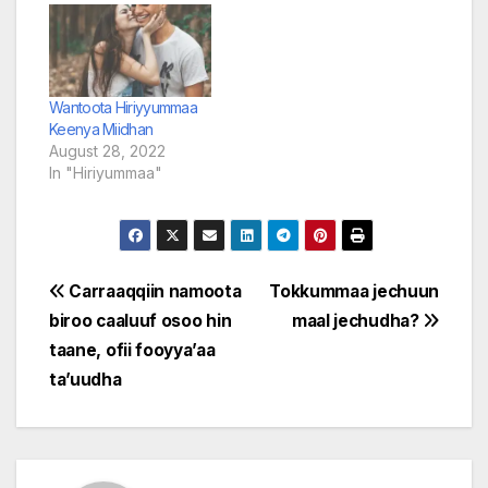
Wantoota Hiriyyummaa
Keenya Miidhan
August 28, 2022
In "Hiriyummaa"
Post
Carraaqqiin namoota
Tokkummaa jechuun
biroo caaluuf osoo hin
maal jechudha?
navigation
taane, ofii fooyya’aa
ta’uudha