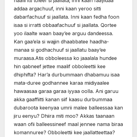
haalli itti toleef si jaallata; inni kaan faayidaa
addaa argachuuf, inni kaan yeroo sitti
dabarfachuuf si jaallata. Inni kaan fedha foon
isaa si irratti obbaafachuuf si jaallata. Qortee
yoo ilaalte waan baay’ee arguu dandeessa.
Kan gaa’ela si wajjin dhaabbatee haadha-
manaa si godhachuuf si jaallatu baay’ee
muraasa.Atis obboleessa ko jaaalala hundee
hin qabneef jettee maalif obboleettii kee
dhiphifta? Har’a durbummaan dhabamuu isaa
mata-duree godhannee karaa miidiyaalee
hawaasaa garaa garaa iyyaa oolla. Ani garuu
akka gaaffiitti kanan siif kaasu durbummaa
dubaroota keenyaa umrii malee balleessaa kan
jiru eenyu? Dhiira miti moo? Akkas taanaan
waan ofii balleessineef maal jennee nama biraa
komannuree? Obboleettii kee jaallatteettaa?