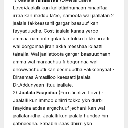
1)
Jaalala Hinaaffaa
(Diversificative
Love)Jaalalli kun kallattiidhumaan hinaaffaa
irraa kan maddu ta’ee, namoota wal jaallatan 2
jaalala fakkeessanii gargar baasuuf kan
fayyaduudha. Gosti jaalala kanaa yeroo
ammaa namoota gulantaa tokko tokko irratti
wal dorgomaa jiran akka meeshaa lolaatti
tajaajila. Wal jaallattoota gargar baasuudhaan
amma wal maraachuu fi boqonnaa wal
dhowwachuutti kan deemuudha.Fakkeenyaaf:-
Diraamaa Amasiiloo keessatti jaalala
Dr.Addunyaan Iftuu jaallate.
2)
Jaalala Faayidaa
(Fornificative Love):-
Jaalalli kun immoo dhiirri tokko ykn durbi
faayidaa addaa argachuuf jedhanii kan wal
jaallataniidha. Jaalalli kun jaalala hundee hin
qabneedha. Sababni isaas dhiirri ykn