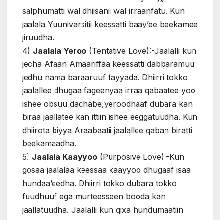
salphumatti wal dhiisanii wal irraanfatu. Kun
jaalala Yuunivarsitii keessatti baay’ee beekamee
jiruudha.
4)
Jaalala Yeroo
(Tentative Love):-Jaalalli kun
jecha Afaan Amaariffaa keessatti dabbaramuu
jedhu nama baraaruuf fayyada. Dhiirri tokko
jaalallee dhugaa fageenyaa irraa qabaatee yoo
ishee obsuu dadhabe,yeroodhaaf dubara kan
biraa jaallatee kan ittiin ishee eeggatuudha. Kun
dhiirota biyya Araabaatii jaalallee qaban biratti
beekamaadha.
5)
Jaalala Kaayyoo
(Purposive Love):-Kun
gosaa jaalalaa keessaa kaayyoo dhugaaf isaa
hundaa’eedha. Dhiirri tokko dubara tokko
fuudhuuf ega murteesseen booda kan
jaallatuudha. Jaalalli kun qixa hundumaatiin