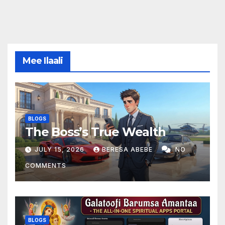
Mee Ilaali
BLOGS
The Boss’s True Wealth
JULY 15, 2026
BERESA ABEBE
NO
COMMENTS
BLOGS