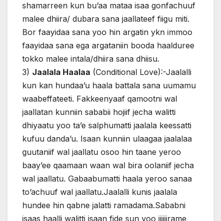
shamarreen kun bu’aa mataa isaa gonfachuuf
malee dhiira/ dubara sana jaallateef fiigu miti.
Bor faayidaa sana yoo hin argatin ykn immoo
faayidaa sana ega argataniin booda haalduree
tokko malee intala/dhiira sana dhiisu.
3)
Jaalala Haalaa
(Conditional Love):-Jaalalli
kun kan hundaa’u haala battala sana uumamu
waabeffateeti. Fakkeenyaaf qamootni wal
jaallatan kunniin sababii hojiif jecha walitti
dhiyaatu yoo ta’e salphumatti jaalala keessatti
kufuu danda’u. Isaan kunniin ulaagaa jaalalaa
guutaniif wal jaallatu osoo hin taane yeroo
baay’ee qaamaan waan wal bira oolaniif jecha
wal jaallatu. Gabaabumatti haala yeroo sanaa
to’achuuf wal jaallatu.Jaalalli kunis jaalala
hundee hin qabne jalatti ramadama.Sababni
isaas haalli walitti isaan fide sun yoo jijjiirame